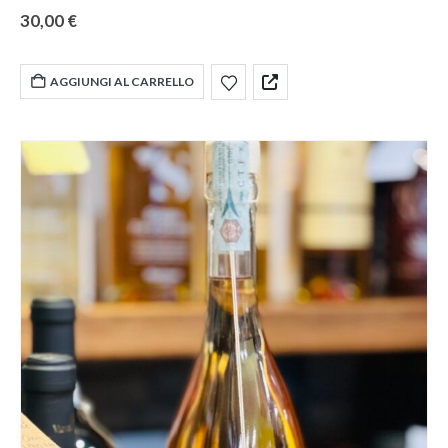
FORMATO
70cl
INGREDIENTI
Vinacce di Chardonnay
GUSTO
30,00
€
Cioccolato, Mandorla, Pane, Pasticceria, Vaniglia
GRADO ALCOLICO
41%
TEMPERATURA
16-18 ℃
AGGIUNGI AL CARRELLO