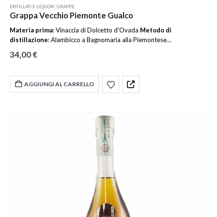
DISTILLATI E LIQUORI
,
GRAPPE
Grappa Vecchio Piemonte Gualco
Materia prima
: Vinaccia di Dolcetto d'Ovada
Metodo di
distillazione
: Alambicco a Bagnomaria alla Piemontese
Invecchiamento
: 4 anni in botti di rovere da 500 litri
Gradazione
34,00
€
alcolica: 48 %
Tipo di bottiglia
:70 cl
Colore
: Paglierino carico
Profumo
: complesso, di grande ampiezza, diritto e consistente
Sapore
: secco senza eccessi e senza cedimenti, gustoso e serio allo
AGGIUNGI AL CARRELLO
stesso tempo; giustamente alcolico; pieno carattere.