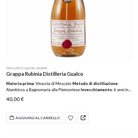
DISTILLATI E LIQUORI
,
GRAPPE
Grappa Rubinia Distilleria Gualco
Materia prima
: Vinaccia di Moscato
Metodo di distillazione
:
Alambicco a Bagnomaria alla Piemontese
Invecchiamento
: 6 anni in
barrique d'acacia da 220 litri
Gradazione
alcolica: 42 %
Tipo di
40,00
€
bottiglia
: 70 cl
Colore
: Paglierino carico/ Ambrato
Profumo
:
complesso, netto riconoscimento del vitigno aromatico, note di spezie
e fiori Sapore: delicato , lunga persistenza.
AGGIUNGI AL CARRELLO