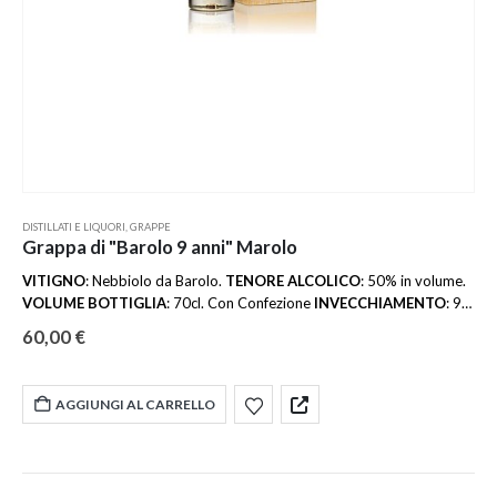
DISTILLATI E LIQUORI
,
GRAPPE
Grappa di "Barolo 9 anni" Marolo
VITIGNO
: Nebbiolo da Barolo.
TENORE ALCOLICO
: 50% in volume.
VOLUME BOTTIGLIA
: 70cl. Con Confezione
INVECCHIAMENTO
: 9
anni in piccoli fusti di rovere.
60,00
€
AGGIUNGI AL CARRELLO