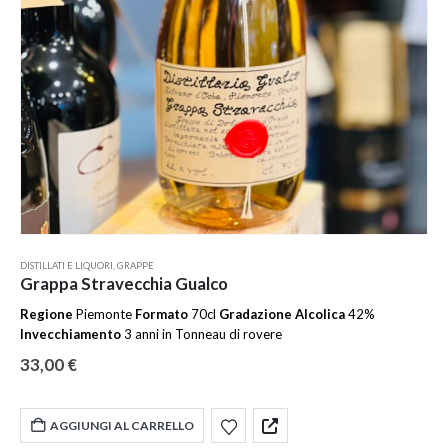
DISTILLATI E LIQUORI
,
GRAPPE
Grappa Stravecchia Gualco
Regione
Piemonte
Formato
70cl
Gradazione Alcolica
42%
Invecchiamento
3 anni in Tonneau di rovere
33,00
€
AGGIUNGI AL CARRELLO