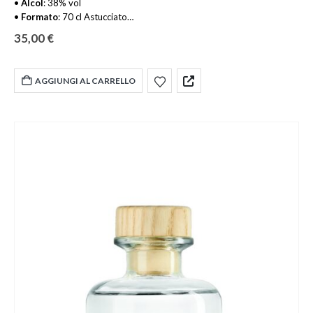
•
Alcol
:
38% vol
•
Formato
:
70 cl Astucciato
•
Allergeni
:
Contiene latte e derivati (incluso lattosio)
35,00
€
•
Temperatura di servizio
:
6 – 8 °C
•
Momento per degustarlo
:
Dopo pasto, momenti conviviali, serate
tra amici
AGGIUNGI AL CARRELLO
•
Abbinamenti
:
Ottimo con dolci al cioccolato, gelati, torte secche o
come topping su dessert
•
Nazione
:
Italia