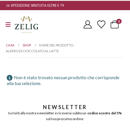
SPEDIZIONE GRATUITA OLTRE € 79
0
CASA
SHOP
NOME DEL PRODOTTO -
ALBERO DI CIOCCOLATO AL LATTE
Non è stato trovato nessun prodotto che corrisponde
alla tua selezione.
NEWSLETTER
Iscriviti alla nostra newsletter e riceverai subito un
codice sconto del 5%
sul tuo prossimo ordine.