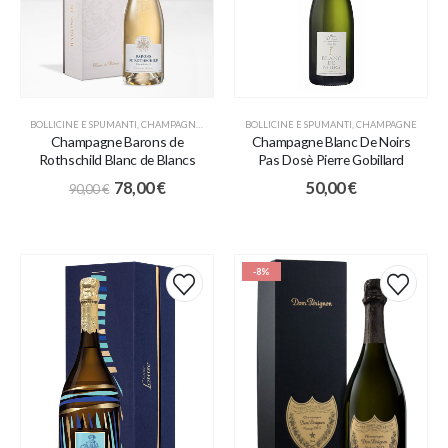
BOLLICINE E SPUMANTI
,
CHAMPAGNE
,
COFANETTI
BOLLICINE E SPUMANTI
,
IDEE REGALO
,
PROMO
,
CHAMPAGNE
Champagne Barons de
Champagne Blanc De Noirs
Rothschild Blanc de Blancs
Pas Dosè Pierre Gobillard
78,00
€
50,00
€
90,00
€
-8%