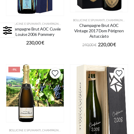
BOLLICINE E SPUMANTI
,
CHAMPAGNE
,
PROM
BOLLICINE E SPUMANTI
,
CHAMPAGNE
,
COLLEZIONE RISERVE STORICHE
,
IDEE REGALO
Champagne Brut AOC
Champagne Brut AOC Cuvée
Vintage 2017 Dom Pérignon
Louise 2006 Pommery
Astucciato
230,00
€
220,00
€
240,00
€
-9%
BOLLICINE E SPUMANTI
,
CHAMPAGNE
,
IDEE REGALO