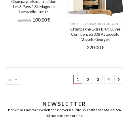
Champagne Brut Tradition
Les 3 Puys 1,5L Magnum
Larnaudie Hirault
100,00
€
110,00
€
BOLLICINE E SPUMANTI
,
CHAMPAGNE
,
IDEE 
Champagne Extra Brut Cuvee
Confidence 2008 Astucciato
Vesselle Georges
220,00
€
1
2
3
4
NEWSLETTER
Iscriviti alla nostra newsletter e riceverai subito un
codice sconto del 5%
sul tuo prossimo ordine.