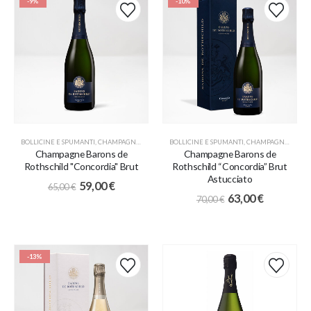
-9%
-10%
BOLLICINE E SPUMANTI
,
CHAMPAGNE
,
PROMO
BOLLICINE E SPUMANTI
,
CHAMPAGNE
,
PROM
Champagne Barons de
Champagne Barons de
Rothschild "Concordia" Brut
Rothschild “Concordia” Brut
Astucciato
59,00
€
65,00
€
63,00
€
70,00
€
-13%