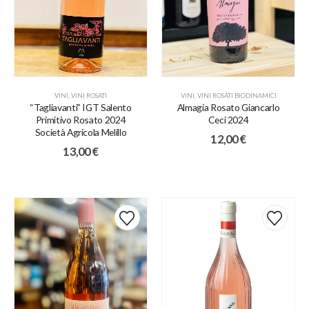
VINI
,
VINI ROSATI
VINI
,
VINI ROSATI BIODINAMICI
“Tagliavanti” IGT Salento
Almagia Rosato Giancarlo
Primitivo Rosato 2024
Ceci 2024
Società Agricola Melillo
12,00
€
13,00
€