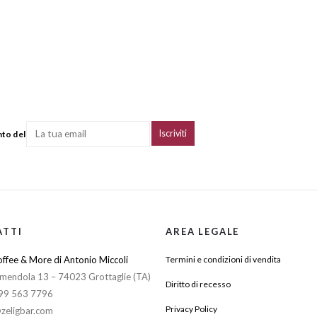
nto del
ATTI
AREA LEGALE
ffee & More di Antonio Miccoli
Termini e condizioni di vendita
mendola 13 – 74023 Grottaglie (TA)
Diritto di recesso
099 563 7796
Privacy Policy
zeligbar.com