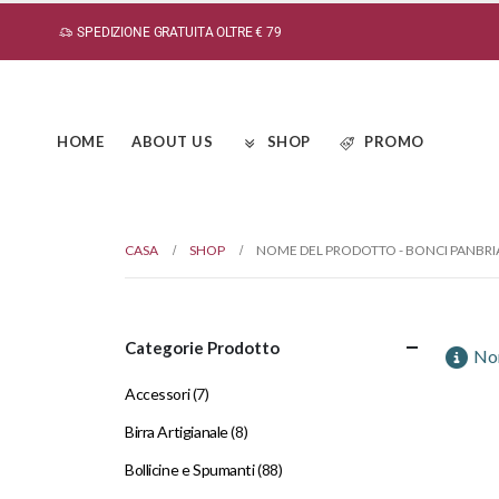
SPEDIZIONE GRATUITA OLTRE € 79
HOME
ABOUT US
SHOP
PROMO
CASA
SHOP
NOME DEL PRODOTTO -
BONCI PANBR
Categorie Prodotto
Non
Accessori
(7)
Birra Artigianale
(8)
Bollicine e Spumanti
(88)