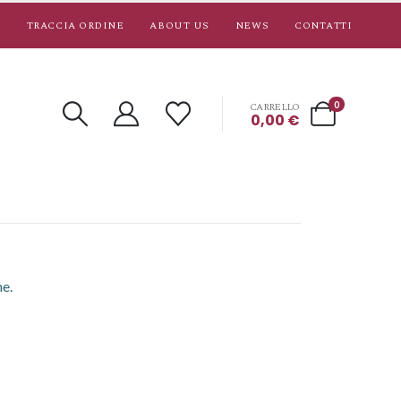
TRACCIA ORDINE
ABOUT US
NEWS
CONTATTI
0
CARRELLO
0,00
€
ne.