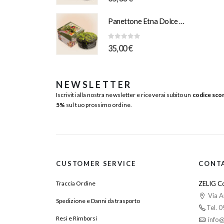
Panettone Etna Dolce Vulcano e Pistacchio Salato 1Kg Scatola Illustrazione “Orlando”
0
Su 5
35,00
€
NEWSLETTER
Iscriviti alla nostra newsletter e riceverai subito un
codice sco
5%
sul tuo prossimo ordine.
CUSTOMER SERVICE
CONT
Traccia Ordine
ZELIG Co
Via A
Spedizione e Danni da trasporto
Tel. 
Resi e Rimborsi
info@