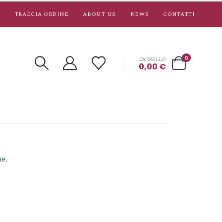
TRACCIA ORDINE
ABOUT US
NEWS
CONTATTI
0
CARRELLO
0,00
€
ne.