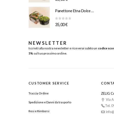
Panettone Etna Dolce Vulcano e Pistacchio Salato 1Kg Scatola Illustrazione “Orlando”
0
Su 5
35,00
€
NEWSLETTER
Iscriviti alla nostra newsletter e riceverai subito un
codice sco
5%
sul tuo prossimo ordine.
CUSTOMER SERVICE
CONT
Traccia Ordine
ZELIG Co
Via A
Spedizione e Danni da trasporto
Tel. 
Resi e Rimborsi
info@