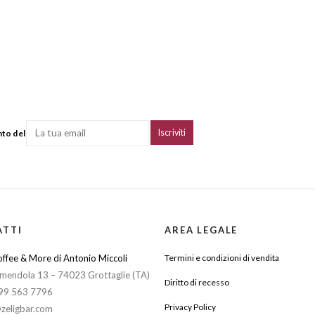
nto del
ATTI
AREA LEGALE
ffee & More di Antonio Miccoli
Termini e condizioni di vendita
mendola 13 – 74023 Grottaglie (TA)
Diritto di recesso
099 563 7796
Privacy Policy
zeligbar.com