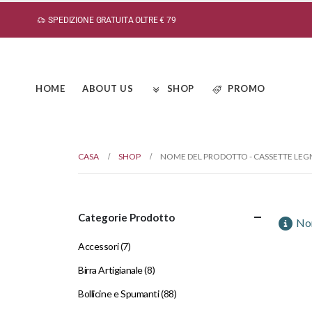
SPEDIZIONE GRATUITA OLTRE € 79
HOME
ABOUT US
SHOP
PROMO
CASA
SHOP
NOME DEL PRODOTTO -
CASSETTE LEG
Categorie Prodotto
Non
Accessori
(7)
Birra Artigianale
(8)
Bollicine e Spumanti
(88)