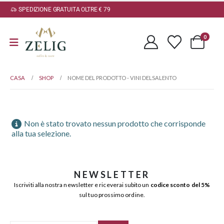
SPEDIZIONE GRATUITA OLTRE € 79
0
CASA
SHOP
NOME DEL PRODOTTO -
VINI DELSALENTO
Non è stato trovato nessun prodotto che corrisponde
alla tua selezione.
NEWSLETTER
Iscriviti alla nostra newsletter e riceverai subito un
codice sconto del 5%
sul tuo prossimo ordine.