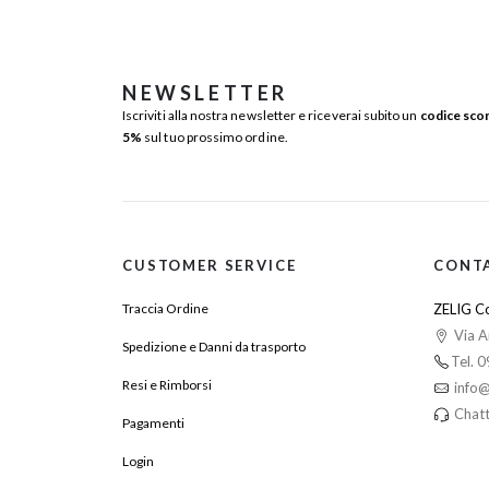
NEWSLETTER
Iscriviti alla nostra newsletter e riceverai subito un
codice sco
5%
sul tuo prossimo ordine.
CUSTOMER SERVICE
CONT
Traccia Ordine
ZELIG Co
Via A
Spedizione e Danni da trasporto
Tel. 
Resi e Rimborsi
info@
Chatt
Pagamenti
Login