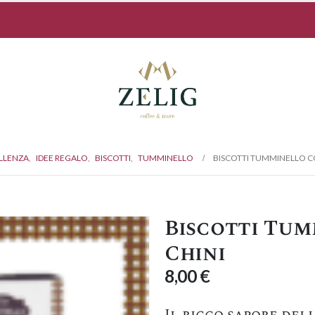
ELLENZA
,
IDEE REGALO
,
BISCOTTI
,
TUMMINELLO
BISCOTTI TUMMINELLO CO
Biscotti Tum
Chini
8,00
€
Il ricco sapore del