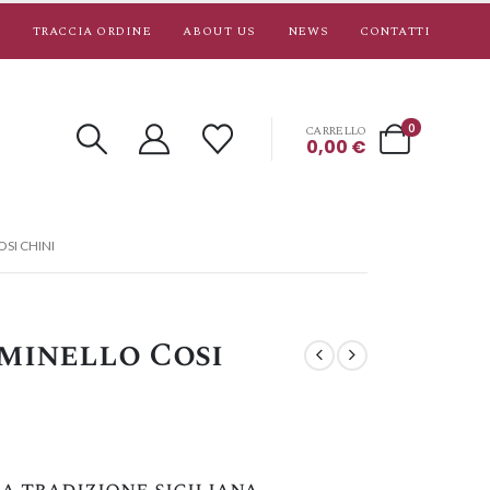
TRACCIA ORDINE
ABOUT US
NEWS
CONTATTI
0
CARRELLO
0,00
€
SI CHINI
minello Cosi
la tradizione siciliana