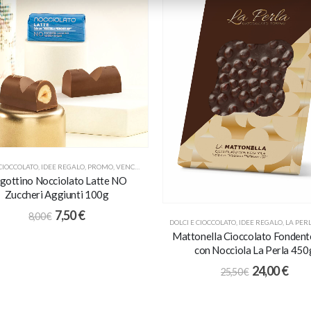
 CIOCCOLATO
,
IDEE REGALO
,
PROMO
,
VENCHI
ngottino Nocciolato Latte NO
Zuccheri Aggiunti 100g
7,50
€
8,00
€
DOLCI E CIOCCOLATO
,
IDEE REGALO
,
LA PERLA 
Mattonella Cioccolato Fonden
con Nocciola La Perla 450
24,00
€
25,50
€