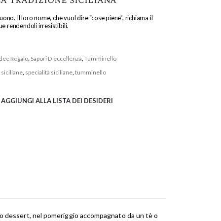
buono. Il loro nome, che vuol dire “cose piene”, richiama il
 rendendoli irresistibili.
Idee Regalo
,
Sapori D'eccellenza
,
Tumminello
siciliane
,
specialità siciliane
,
tumminello
AGGIUNGI ALLA LISTA DEI DESIDERI
ioso dessert, nel pomeriggio accompagnato da un tè o