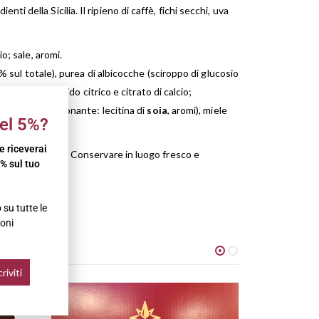
della Sicilia. Il ripieno di caffè, fichi secchi, uva
o; sale, aromi.
8% sul totale), purea di albicocche (sciroppo di glucosio
di acidità: acido citrico e citrato di calcio;
i cacao, emulsionante: lecitina di
soia
, aromi), miele
el 5%?
 e riceverai
rle e pistacchio Conservare in luogo fresco e
% sul tuo
su tutte le
oni