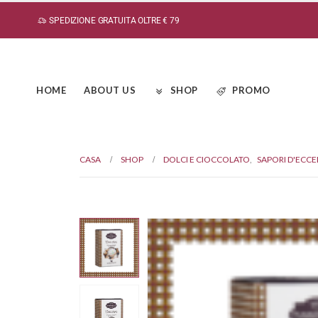
SPEDIZIONE GRATUITA OLTRE € 79
HOME
ABOUT US
SHOP
PROMO
CASA
SHOP
DOLCI E CIOCCOLATO
,
SAPORI D'ECC