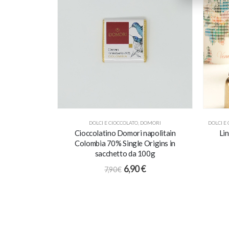
DOLCI E CIOCCOLATO
,
DOMORI
DOLCI E
Cioccolatino Domori napolitain
Li
Colombia 70% Single Origins in
sacchetto da 100g
6,90
€
7,90
€