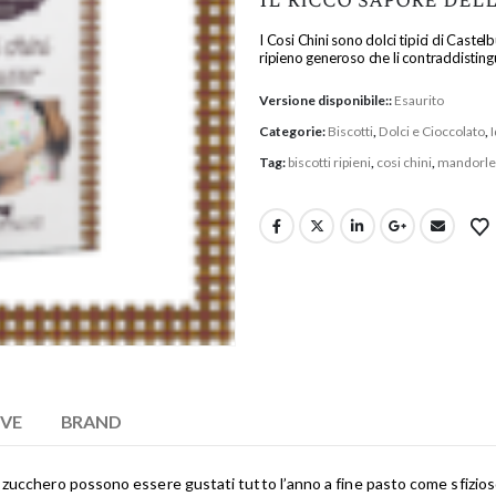
I Cosi Chini sono dolci tipici di Castel
ripieno generoso che li contraddistingue
Versione disponibile::
Esaurito
Categorie:
Biscotti
,
Dolci e Cioccolato
,
Tag:
biscotti ripieni
,
cosi chini
,
mandorle 
IVE
BRAND
i di zucchero possono essere gustati tutto l’anno a fine pasto come sfiz