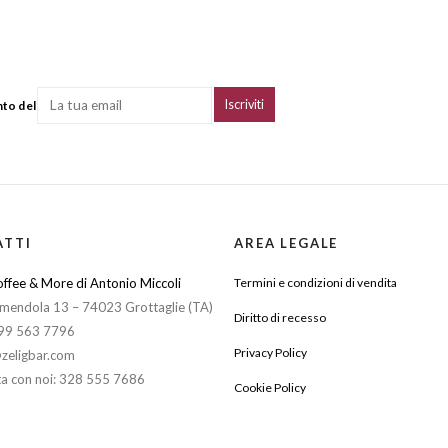
nto del
ATTI
AREA LEGALE
ffee & More di Antonio Miccoli
Termini e condizioni di vendita
mendola 13 – 74023 Grottaglie (TA)
Diritto di recesso
099 563 7796
Privacy Policy
zeligbar.com
a con noi: 328 555 7686
Cookie Policy