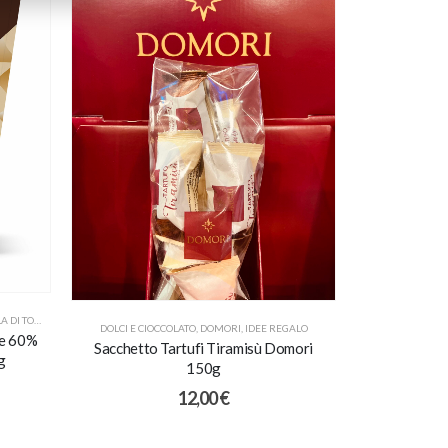
DOLCI E CIOCCOL
Torrone Di
G
DI TORINO
,
PROMO
DOLCI E CIOCCOLATO
,
DOMORI
,
IDEE REGALO
te 60%
Sacchetto Tartufi Tiramisù Domori
g
150g
12,00
€