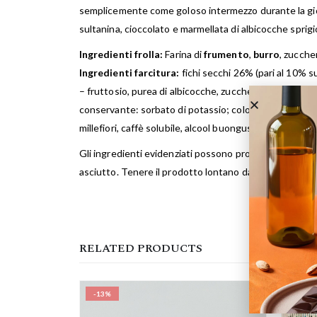
semplicemente come goloso intermezzo durante la giornat
sultanina, cioccolato e marmellata di albicocche sprigi
Ingredienti frolla:
Farina di
frumento
,
burro
, zucche
Ingredienti farcitura:
fichi secchi 26% (pari al 10% su
– fruttosio, purea di albicocche, zucchero; addensanti: p
conservante: sorbato di potassio; colorante: estratto 
millefiori, caffè solubile, alcool buongusto, cannella.
Gli ingredienti evidenziati possono provocare reazioni
asciutto. Tenere il prodotto lontano da fonti di calore 
RELATED PRODUCTS
-13%
-6%