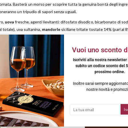
a. Basterà un morso per scoprire tutta la genuina bontà degli ingredienti 
oneranno un tripudio di sapori senza uguali.
ro,
uova
fresche, agenti lievitanti: difosfato disodico, bicarbonato di sodi
l totale), uva sultanina,
mandorle
siciliane tritate tostate 14% (pari al 
ectina addizionata di pirofosfato di sodio ed alginato di sodio; correttori 
di paprika; aromi), gocce di cioccolato (zucchero, pasta di cacao,
burro
d
Vuoi uno sconto d
Iscriviti alla nostra newsletter
 in persone allergiche o intolleranti. Può contenere sesamo, soia, mando
subito un codice sconto del 5
e da luce diretta.
prossimo ordine.
Inoltre sarai sempre aggiornato 
nostre novità e promozi
-6%