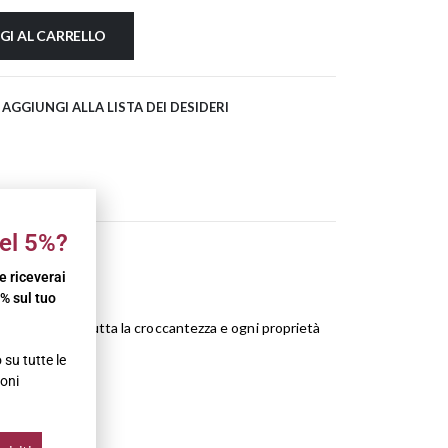
GI AL CARRELLO
AGGIUNGI ALLA LISTA DEI DESIDERI
el 5%?
ure.
 e riceverai
% sul tuo
e ne preserva tutta la croccantezza e ogni proprietà
su tutte le
oni