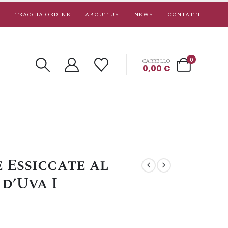
TRACCIA ORDINE
ABOUT US
NEWS
CONTATTI
0
CARRELLO
0,00
€
 Essiccate al
d’Uva I