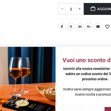
AGGIUN
IVE
BRAND
Vuoi uno sconto d
io e vengono raccolte a mano a giugno, quando sono completamente mat
Iscriviti alla nostra newsletter
bile.
subito un codice sconto del 5
prossimo ordine.
ccata in modo completamente naturale. Proprio questo tipo di lavorazion
Inoltre sarai sempre aggiornato 
nostre novità e promozi
do un’antica ricetta del territorio.
a non può più farne a meno!