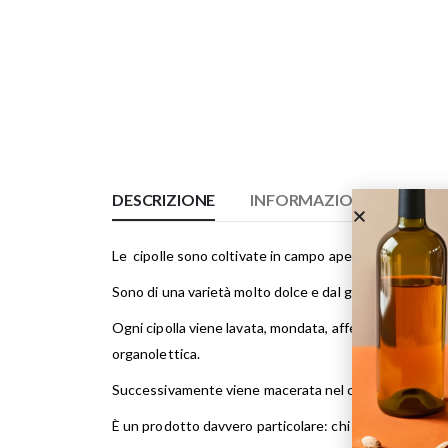
DESCRIZIONE
INFORMAZIONI AGGIUNT
Le cipolle sono coltivate in campo aperto da febbra
Sono di una varietà molto dolce e dal gusto inconfondi
Ogni cipolla viene lavata, mondata, affettata ed essi
organolettica.
Successivamente viene macerata nel cotto di uva secon
È un prodotto davvero particolare: chi se ne innamor