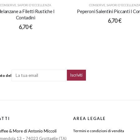
CONSERVE
,
SAPORI D'ECCELLENZA
CONSERVE
,
SAPORI D'ECCELLENZ
elanzane a Filetti Rustiche I
Peperoni Salentini Piccanti I Co
Contadini
6,70
€
6,70
€
nto del
ATTI
AREA LEGALE
ffee & More di Antonio Miccoli
Termini e condizioni di vendita
mendola 13 – 74023 Grottaglie (TA)