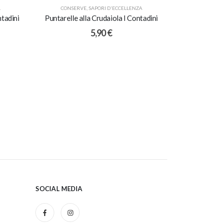
A
CONSERVE
,
SAPORI D'ECCELLENZA
CONSER
ntadini
Puntarelle alla Crudaiola I Contadini
Crema di C
5,90
€
SOCIAL MEDIA