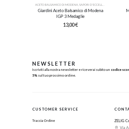
ACETO BALSAMICO DI MODENA
,
SAPORI D'ECCELLENZA
Giardini Aceto Balsamico di Modena
M
IGP 3 Medaglie
13,00
€
NEWSLETTER
Iscriviti alla nostra newsletter e riceverai subito un
codice sco
5%
sul tuo prossimo ordine.
CUSTOMER SERVICE
CONT
Traccia Ordine
ZELIG Co
Via A