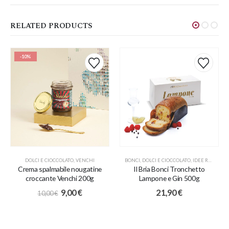
RELATED PRODUCTS
-10%
DOLCI E CIOCCOLATO
,
VENCHI
BONCI
,
DOLCI E CIOCCOLATO
,
IDEE REGALO
Crema spalmabile nougatine
Il Bria Bonci Tronchetto
croccante Venchi 200g
Lampone e Gin 500g
9,00
€
21,90
€
10,00
€