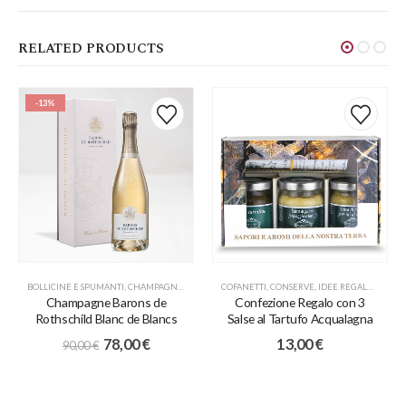
RELATED PRODUCTS
-13%
BOLLICINE E SPUMANTI
,
CHAMPAGNE
,
COFANETTI
COFANETTI
,
IDEE REGALO
,
CONSERVE
,
PROMO
,
IDEE REGALO
,
SAPOR
Champagne Barons de
Confezione Regalo con 3
Rothschild Blanc de Blancs
Salse al Tartufo Acqualagna
78,00
€
13,00
€
90,00
€