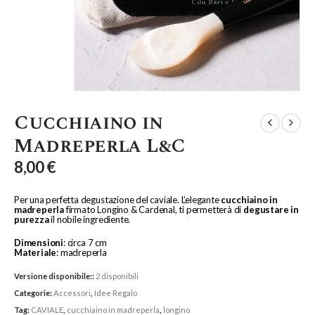
Cucchiaino in
Madreperla L&C
8,00
€
Per una perfetta degustazione del caviale. L’elegante
cucchiaino in
madreperla
firmato Longino & Cardenal, ti permetterà di
degustare in
purezza
il nobile ingrediente.
Dimensioni
: circa 7 cm
Materiale
: madreperla
Versione disponibile::
2 disponibili
Categorie:
Accessori
,
Idee Regalo
Tag:
CAVIALE
,
cucchiaino in madreperla
,
longino