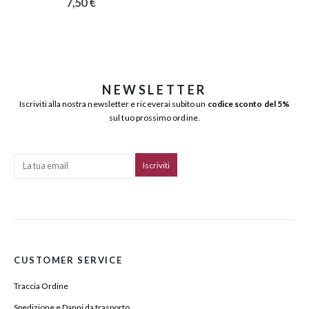
7,50
€
NEWSLETTER
Iscriviti alla nostra newsletter e riceverai subito un
codice sconto del 5%
sul tuo prossimo ordine.
CUSTOMER SERVICE
Traccia Ordine
Spedizione e Danni da trasporto