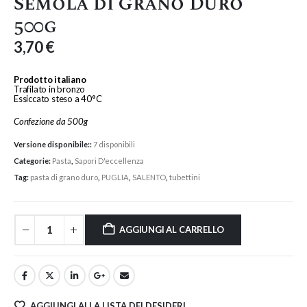
Semola di Grano Duro
500g
3,70
€
Prodotto italiano
Trafilato in bronzo
Essiccato steso a 40°C
Confezione da 500g
Versione disponibile::
7 disponibili
Categorie:
Pasta
,
Sapori D'eccellenza
Tag:
pasta di grano duro
,
PUGLIA
,
SALENTO
,
tubettini
AGGIUNGI AL CARRELLO
AGGIUNGI ALLA LISTA DEI DESIDERI