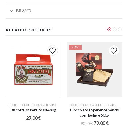
BRAND
RELATED PRODUCTS
-13%
BISCOTTI
,
DOLCI E CIOCCOLATO
,
SAPORI D'ECCELLENZA
DOLCI E CIOCCOLATO
,
IDEE REGALO
,
NATALE
,
Biscotti Krumiri Rossi 480g
Cioccolato Experience Venchi
con Tagliere 600g
27,00
€
79,00
€
90,50
€