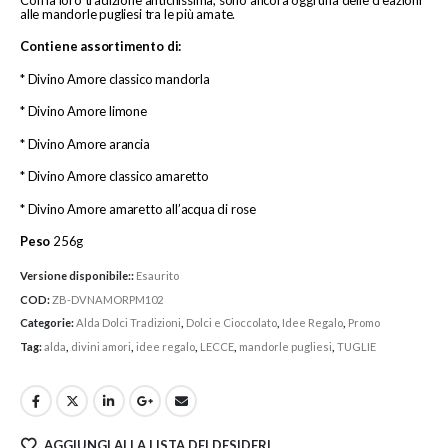
alle mandorle pugliesi tra le più amate.
Contiene assortimento di:
* Divino Amore classico mandorla
* Divino Amore limone
* Divino Amore arancia
* Divino Amore classico amaretto
* Divino Amore amaretto all’acqua di rose
Peso
256g
Versione disponibile::
Esaurito
COD:
ZB-DVNAMORPM102
Categorie:
Alda Dolci Tradizioni
,
Dolci e Cioccolato
,
Idee Regalo
,
Promo
Tag:
alda
,
divini amori
,
idee regalo
,
LECCE
,
mandorle pugliesi
,
TUGLIE
AGGIUNGI ALLA LISTA DEI DESIDERI