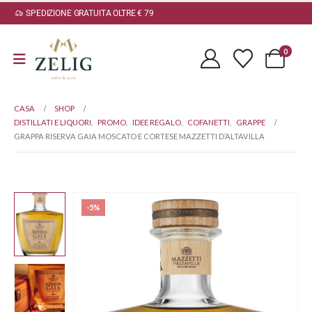
SPEDIZIONE GRATUITA OLTRE € 79
0
CASA
SHOP
DISTILLATI E LIQUORI
,
PROMO
,
IDEE REGALO
,
COFANETTI
,
GRAPPE
GRAPPA RISERVA GAIA MOSCATO E CORTESE MAZZETTI D’ALTAVILLA
-5%