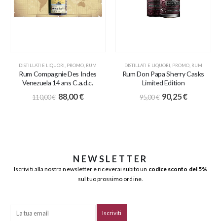
DISTILLATI E LIQUORI
,
PROMO
,
RUM
DISTILLATI E LIQUORI
,
PROMO
,
RUM
Rum Compagnie Des Indes
Rum Don Papa Sherry Casks
Venezuela 14 ans C.a.d.c.
Limited Edition
88,00
€
90,25
€
110,00
€
95,00
€
NEWSLETTER
Iscriviti alla nostra newsletter e riceverai subito un
codice sconto del 5%
sul tuo prossimo ordine.