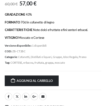
57,00
€
60,00
€
GRADAZIONE
43%
FORMATO
70cl in cofanetto di legno
CARATTERISTICHE
Note dolci e fruttate e fini sentori erbacei.
VITIGNO
Moscato e Cortese
Versione disponibile::
1 disponibili
COD:
ZB-CT2BC
Categorie:
Cofanetti
,
Distillati e liquori
,
Grappe
,
Idee Regalo
,
Promo
Tag:
CORTESE
,
erbacea
,
fruttata
,
grappa
,
moscato
AGGIUNGI AL CARRELLO