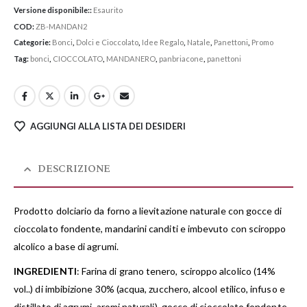
Versione disponibile::
Esaurito
COD:
ZB-MANDAN2
Categorie:
Bonci
,
Dolci e Cioccolato
,
Idee Regalo
,
Natale
,
Panettoni
,
Promo
Tag:
bonci
,
CIOCCOLATO
,
MANDANERO
,
panbriacone
,
panettoni
AGGIUNGI ALLA LISTA DEI DESIDERI
DESCRIZIONE
Prodotto dolciario da forno a lievitazione naturale con gocce di
cioccolato fondente, mandarini canditi e imbevuto con sciroppo
alcolico a base di agrumi.
INGREDIENTI
: Farina di grano tenero, sciroppo alcolico (14%
vol..) di imbibizione 30% (acqua, zucchero, alcool etilico, infuso e
distillato di agrumi, aromi naturali), gocce di cioccolato fondente