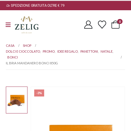
SPEDIZIONE GRATUITA OLTRE € 79
0
CASA
SHOP
DOLCI E CIOCCOLATO
,
PROMO
,
IDEE REGALO
,
PANETTONI
,
NATALE
,
BONCI
IL BRIA MANDANERO BONCI 850G
-3%