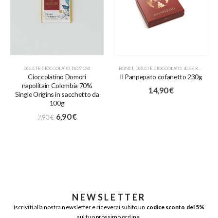
DOLCI E CIOCCOLATO
,
DOMORI
BONCI
,
DOLCI E CIOCCOLATO
,
IDEE REGALO
,
N
Cioccolatino Domori
Il Panpepato cofanetto 230g
napolitain Colombia 70%
14,90
€
Single Origins in sacchetto da
100g
6,90
€
7,90
€
NEWSLETTER
Iscriviti alla nostra newsletter e riceverai subito un
codice sconto del 5%
sul tuo prossimo ordine.