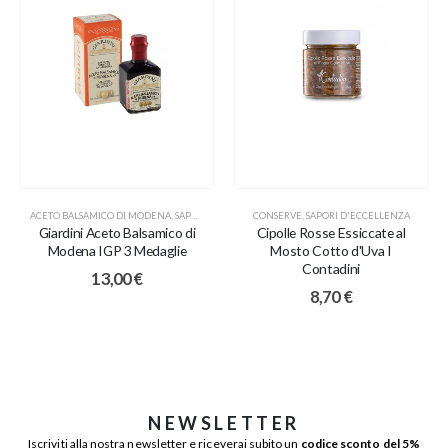
ACETO BALSAMICO DI MODENA
,
SAPORI D'ECCELLENZA
CONSERVE
,
SAPORI D'ECCELLENZA
Giardini Aceto Balsamico di
Cipolle Rosse Essiccate al
Modena IGP 3 Medaglie
Mosto Cotto d'Uva I
Contadini
13,00
€
8,70
€
NEWSLETTER
Iscriviti alla nostra newsletter e riceverai subito un
codice sconto del 5%