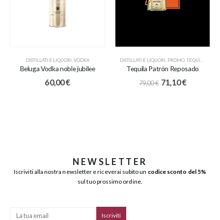
DISTILLATI E LIQUORI
,
VODKA
DISTILLATI E LIQUORI
,
PROMO
,
TEQUILA
Beluga Vodka noble jubilee
Tequila Patrón Reposado
60,00
€
71,10
€
79,00
€
NEWSLETTER
Iscriviti alla nostra newsletter e riceverai subito un
codice sconto del 5%
sul tuo prossimo ordine.