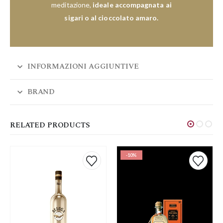
meditazione,
ideale accompagnata ai
sigari o al cioccolato amaro.
INFORMAZIONI AGGIUNTIVE
BRAND
RELATED PRODUCTS
-10%