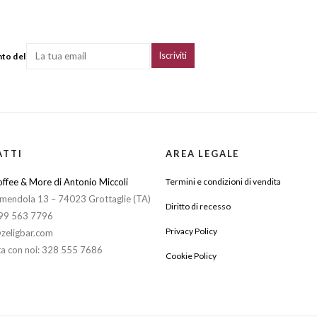
nto del
ATTI
AREA LEGALE
ffee & More di Antonio Miccoli
Termini e condizioni di vendita
mendola 13 – 74023 Grottaglie (TA)
Diritto di recesso
099 563 7796
Privacy Policy
zeligbar.com
a con noi: 328 555 7686
Cookie Policy