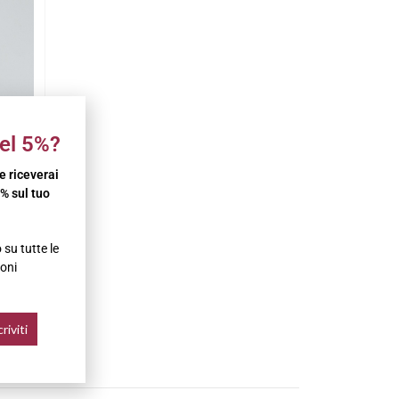
el 5%?
 e riceverai
% sul tuo
MO
su tutte le
ain
oni
in