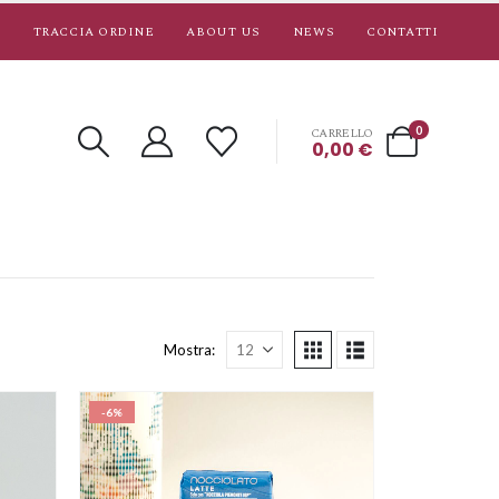
TRACCIA ORDINE
ABOUT US
NEWS
CONTATTI
0
CARRELLO
0,00
€
Mostra:
-6%