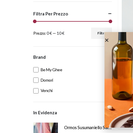
Filtra Per Prezzo
Prezzo:
0 €
—
10 €
Filtra
Brand
Be My Ghee
Domori
Ci
Venchi
Mad
In Evidenza
Ormos Susumaniello Salento IGT Puglia 2025 Murciano Vini