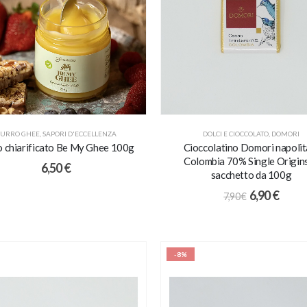
URRO GHEE
,
SAPORI D'ECCELLENZA
DOLCI E CIOCCOLATO
,
DOMORI
o chiarificato Be My Ghee 100g
Cioccolatino Domori napolit
Colombia 70% Single Origins
6,50
€
sacchetto da 100g
6,90
€
7,90
€
-8%