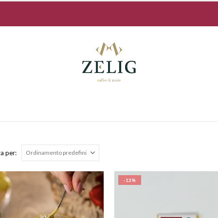
a per:
-13%