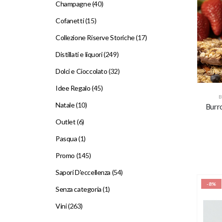
Champagne
(40)
Cofanetti
(15)
Collezione Riserve Storiche
(17)
Distillati e liquori
(249)
Dolci e Cioccolato
(32)
Idee Regalo
(45)
B
Natale
(10)
Burr
Outlet
(6)
Pasqua
(1)
Promo
(145)
Sapori D'eccellenza
(54)
-8%
Senza categoria
(1)
Vini
(263)