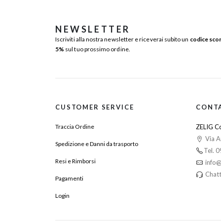
NEWSLETTER
Iscriviti alla nostra newsletter e riceverai subito un
codice sco
5%
sul tuo prossimo ordine.
CUSTOMER SERVICE
CONT
Traccia Ordine
ZELIG Co
Via A
Spedizione e Danni da trasporto
Tel. 
Resi e Rimborsi
info@
Chatt
Pagamenti
Login