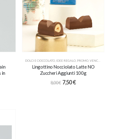
DOLCI E CIOCCOLATO
,
IDEE REGALO
,
PROMO
,
VENCHI
ain
Lingottino Nocciolato Latte NO
 in
Zuccheri Aggiunti 100g
7,50
€
8,00
€