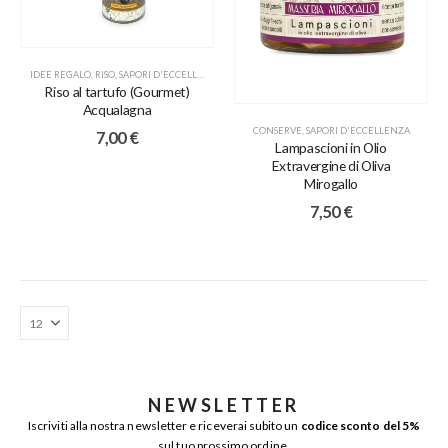
IDEE REGALO
,
RISO
,
SAPORI D'ECCELLENZA
Riso al tartufo (Gourmet)
Acqualagna
CONSERVE
,
SAPORI D'ECCELLENZA
7,00
€
Lampascioni in Olio
Extravergine di Oliva
Mirogallo
7,50
€
NEWSLETTER
Iscriviti alla nostra newsletter e riceverai subito un
codice sconto del 5%
sul tuo prossimo ordine.