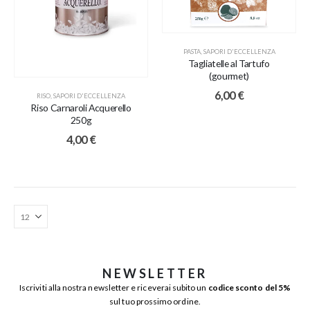
PASTA
,
SAPORI D'ECCELLENZA
Tagliatelle al Tartufo
(gourmet)
6,00
€
RISO
,
SAPORI D'ECCELLENZA
Riso Carnaroli Acquerello
250g
4,00
€
NEWSLETTER
Iscriviti alla nostra newsletter e riceverai subito un
codice sconto del 5%
sul tuo prossimo ordine.