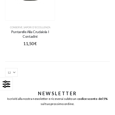
CONSERVE
,
SAPORI D'ECCELLENZA
Puntarelle Alla Crudaiola I
Contadini
11,50
€
NEWSLETTER
Iscriviti alla nostra newsletter e riceverai subito un
codice sconto del 5%
sul tuo prossimo ordine.