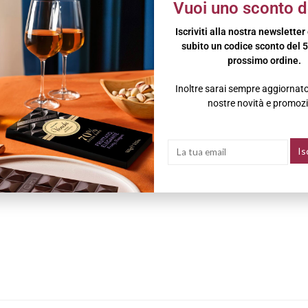
Vuoi uno sconto d
Iscriviti alla nostra newsletter
gustazione esclusiva firmata Cantine Harmonia.
subito un codice sconto del 5
prossimo ordine.
Inoltre sarai sempre aggiornato 
nostre novità e promozi
’eccellenza.
ove ogni calice racconta il suo tempo.