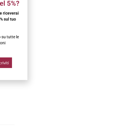
el 5%?
 e riceverai
% sul tuo
su tutte le
oni