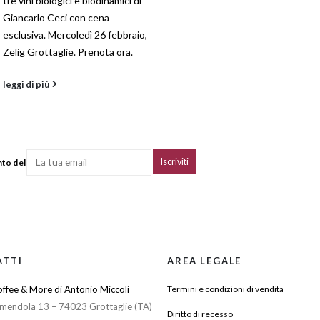
tre vini biologici e biodinamici di
Giancarlo Ceci con cena
esclusiva. Mercoledì 26 febbraio,
Zelig Grottaglie. Prenota ora.
leggi di più
nto del
ATTI
AREA LEGALE
ffee & More di Antonio Miccoli
Termini e condizioni di vendita
mendola 13 – 74023 Grottaglie (TA)
Diritto di recesso