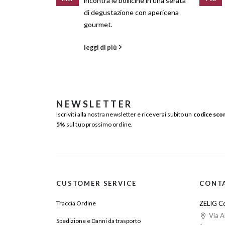
incontra le bollicine in una serata
di degustazione con apericena
gourmet.
leggi di più
NEWSLETTER
Iscriviti alla nostra newsletter e riceverai subito un
codice sco
5%
sul tuo prossimo ordine.
CUSTOMER SERVICE
CONT
Traccia Ordine
ZELIG Co
Via A
Spedizione e Danni da trasporto