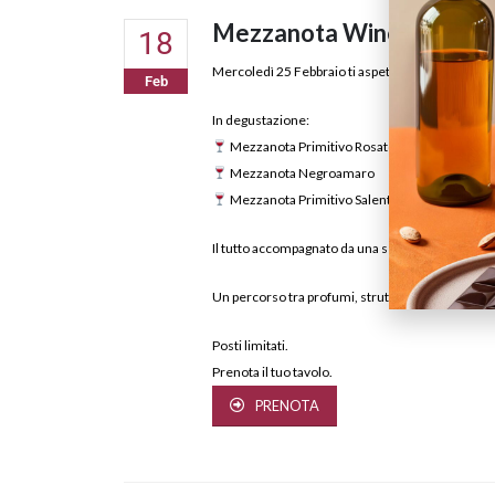
Mezzanota Wine Tasting
18
Mercoledì 25 Febbraio ti aspettiamo per una de
Feb
In degustazione:
Mezzanota Primitivo Rosato
Mezzanota Negroamaro
Mezzanota Primitivo Salento
Il tutto accompagnato da una selezione di food d
Un percorso tra profumi, struttura e carattere, d
Posti limitati.
Prenota il tuo tavolo.
PRENOTA