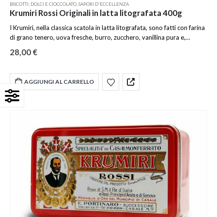
BISCOTTI
,
DOLCI E CIOCCOLATO
,
SAPORI D'ECCELLENZA
Krumiri Rossi Originali in latta litografata 400g
I Krumiri, nella classica scatola in latta litografata, sono fatti con farina
di grano tenero, uova fresche, burro, zucchero, vanillina pura e,
soprattutto, niente acqua. Sono soltanto le uova e il burro, infatti, ad
28,00
€
ammorbidire l’impasto e a donare ai Krumiri quel profumo speciale e
irresistibile.
Peso
400g
AGGIUNGI AL CARRELLO