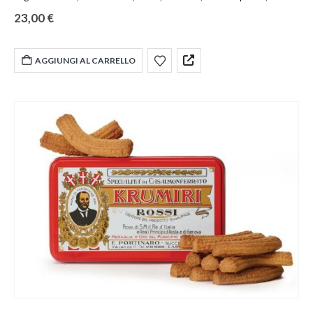
soprattutto, niente acqua. Sono soltanto le uova e il burro, infatti, ad
23,00
€
ammorbidire l’impasto e a donare ai Krumiri quel profumo speciale e
irresistibile.
Peso
300g
AGGIUNGI AL CARRELLO