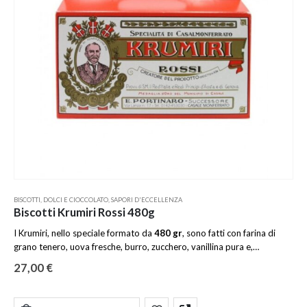
BISCOTTI
,
DOLCI E CIOCCOLATO
,
SAPORI D'ECCELLENZA
Biscotti Krumiri Rossi 480g
I Krumiri, nello speciale formato da
480 gr
, sono fatti con farina di
grano tenero, uova fresche, burro, zucchero, vanillina pura e,
soprattutto, niente acqua. Sono soltanto le uova e il burro, infatti, ad
27,00
€
ammorbidire l’impasto e a donare ai Krumiri quel profumo speciale e
irresistibile.