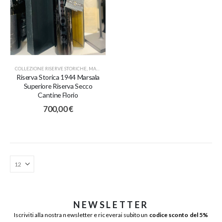
COLLEZIONE RISERVE STORICHE
,
MARSALA
,
VINI
Riserva Storica 1944 Marsala
Superiore Riserva Secco
Cantine Florio
700,00
€
NEWSLETTER
Iscriviti alla nostra newsletter e riceverai subito un
codice sconto del 5%