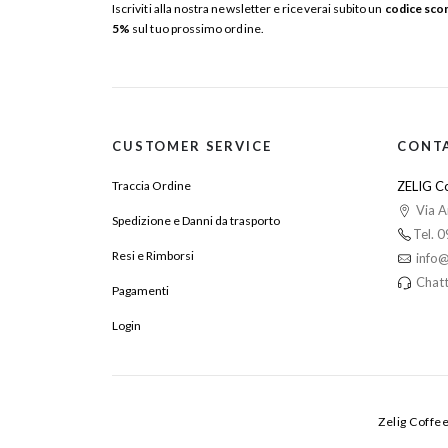
Iscriviti alla nostra newsletter e riceverai subito un
codice sco
5%
sul tuo prossimo ordine.
CUSTOMER SERVICE
CONT
Traccia Ordine
ZELIG Co
Via A
Spedizione e Danni da trasporto
Tel. 
Resi e Rimborsi
info@
Chatt
Pagamenti
Login
Zelig Coffe