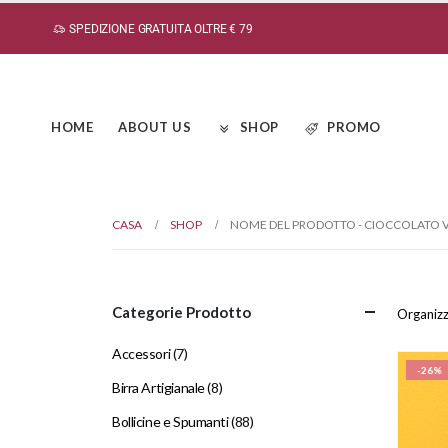
SPEDIZIONE GRATUITA OLTRE € 79
HOME
ABOUT US
SHOP
PROMO
CASA
SHOP
NOME DEL PRODOTTO -
CIOCCOLATO 
Categorie Prodotto
Organizz
Accessori
(7)
-26%
Birra Artigianale
(8)
Bollicine e Spumanti
(88)