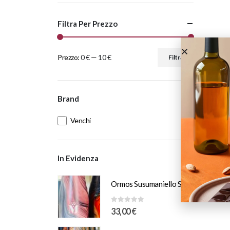
Filtra Per Prezzo
Prezzo:
0 €
—
10 €
Filtra
Brand
Venchi
In Evidenza
Ormos Susumaniello Salento IGT Puglia 2025 Murciano Vini
0
Su 5
33,00
€