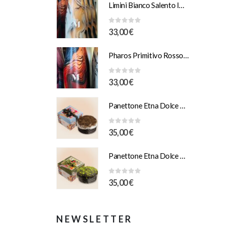
Limini Bianco Salento IGT Puglia 2025 Murciano Vini
0
Su 5
33,00
€
Pharos Primitivo Rosso IGT Salento 2025 Murciano
0
Su 5
33,00
€
Panettone Etna Dolce Vulcano Modicano al “Cioccolato di Modica I.G.P” da 1 Kg Scatola Illustrazione “Ferrau”
0
Su 5
35,00
€
Panettone Etna Dolce Vulcano e Pistacchio Salato 1Kg Scatola Illustrazione “Orlando”
0
Su 5
35,00
€
NEWSLETTER