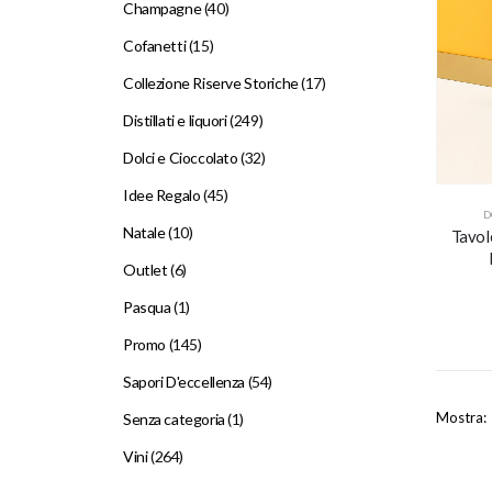
Champagne
(40)
Cofanetti
(15)
Collezione Riserve Storiche
(17)
Distillati e liquori
(249)
Dolci e Cioccolato
(32)
Idee Regalo
(45)
D
Natale
(10)
Tavol
Outlet
(6)
Pasqua
(1)
Promo
(145)
Sapori D'eccellenza
(54)
Mostra:
Senza categoria
(1)
Vini
(264)