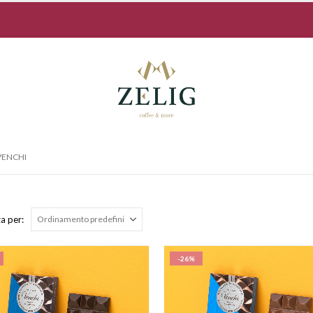
VENCHI
a per:
-26%