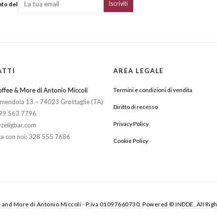
nto del
ATTI
AREA LEGALE
ffee & More di Antonio Miccoli
Termini e condizioni di vendita
mendola 13 – 74023 Grottaglie (TA)
Diritto di recesso
099 563 7796
Privacy Policy
zeligbar.com
a con noi: 328 555 7686
Cookie Policy
e and More di Antonio Miccoli - P.iva 01097660730. Powered © INDDE. All Rig