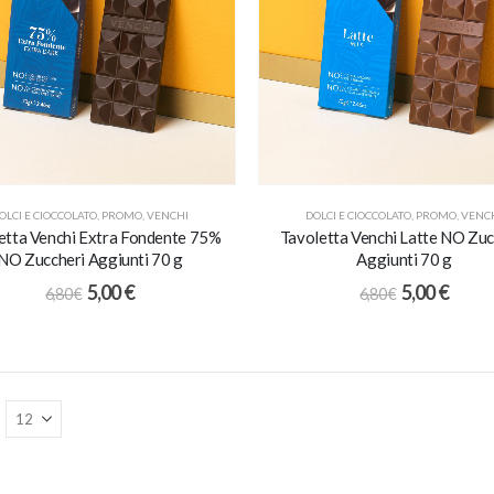
OLCI E CIOCCOLATO
,
PROMO
,
VENCHI
DOLCI E CIOCCOLATO
,
PROMO
,
VENC
etta Venchi Extra Fondente 75%
Tavoletta Venchi Latte NO Zuc
NO Zuccheri Aggiunti 70 g
Aggiunti 70 g
5,00
€
5,00
€
6,80
€
6,80
€