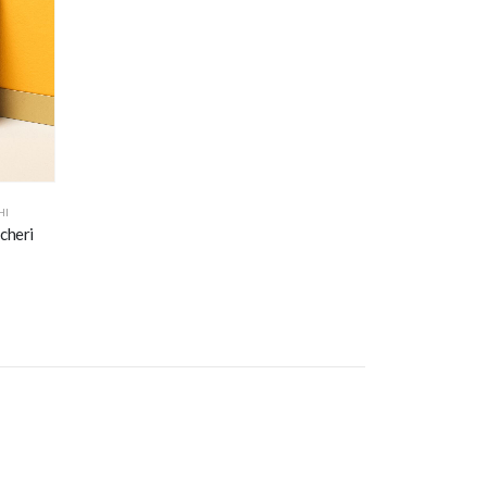
HI
cheri