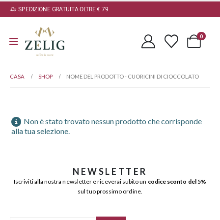
SPEDIZIONE GRATUITA OLTRE € 79
0
CASA
SHOP
NOME DEL PRODOTTO -
CUORICINI DI CIOCCOLATO
Non è stato trovato nessun prodotto che corrisponde
alla tua selezione.
NEWSLETTER
Iscriviti alla nostra newsletter e riceverai subito un
codice sconto del 5%
sul tuo prossimo ordine.