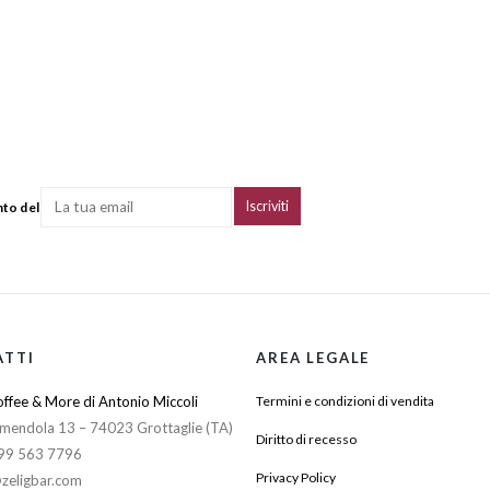
nto del
ATTI
AREA LEGALE
ffee & More di Antonio Miccoli
Termini e condizioni di vendita
mendola 13 – 74023 Grottaglie (TA)
Diritto di recesso
099 563 7796
Privacy Policy
zeligbar.com