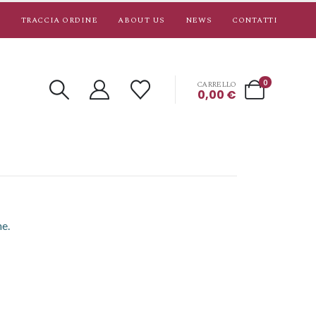
TRACCIA ORDINE
ABOUT US
NEWS
CONTATTI
0
CARRELLO
0,00
€
ne.