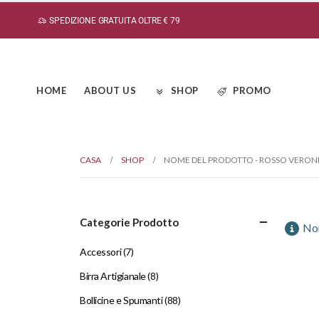
SPEDIZIONE GRATUITA OLTRE € 79
HOME
ABOUT US
SHOP
PROMO
CASA
SHOP
NOME DEL PRODOTTO -
ROSSO VERONE
Categorie Prodotto
Non
Accessori
(7)
Birra Artigianale
(8)
Bollicine e Spumanti
(88)