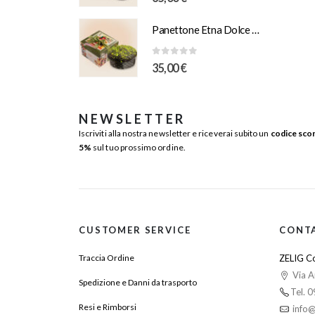
Panettone Etna Dolce Vulcano e Pistacchio Salato 1Kg Scatola Illustrazione “Orlando”
0
Su 5
35,00
€
NEWSLETTER
Iscriviti alla nostra newsletter e riceverai subito un
codice sco
5%
sul tuo prossimo ordine.
CUSTOMER SERVICE
CONT
Traccia Ordine
ZELIG Co
Via A
Spedizione e Danni da trasporto
Tel. 
Resi e Rimborsi
info@