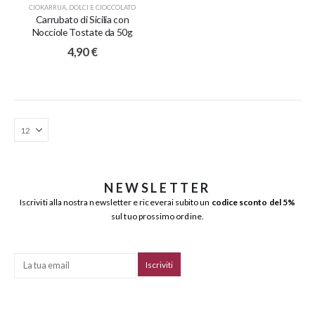
CIOKARRUA
,
DOLCI E CIOCCOLATO
Carrubato di Sicilia con
Nocciole Tostate da 50g
4,90
€
NEWSLETTER
Iscriviti alla nostra newsletter e riceverai subito un
codice sconto del 5%
sul tuo prossimo ordine.