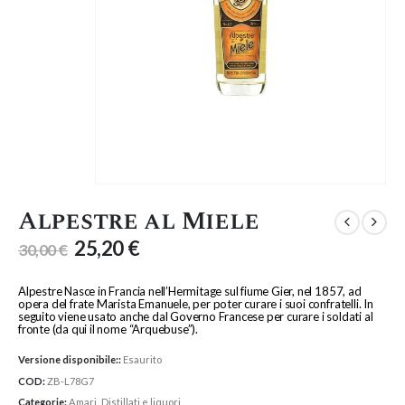
Alpestre al Miele
25,20
€
30,00
€
Alpestre Nasce in Francia nell’Hermitage sul fiume Gier, nel 1857, ad
opera del frate Marista Emanuele, per poter curare i suoi confratelli. In
seguito viene usato anche dal Governo Francese per curare i soldati al
fronte (da qui il nome “Arquebuse”).
Versione disponibile::
Esaurito
COD:
ZB-L78G7
Categorie:
Amari
,
Distillati e liquori