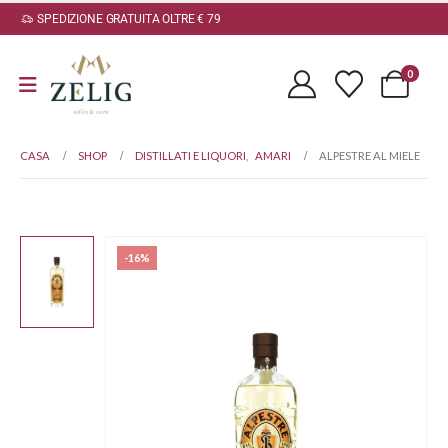
SPEDIZIONE GRATUITA OLTRE € 79
0
CASA
SHOP
DISTILLATI E LIQUORI
,
AMARI
ALPESTRE AL MIELE
-16%