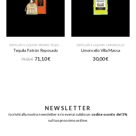
DISTILLATI E LIQUORI
,
PROMO
,
TEQUILA
DISTILLATI E LIQUORI
,
LIMONCELLO
Tequila Patrón Reposado
Limoncello Villa Massa
71,10
€
30,00
€
79,00
€
NEWSLETTER
Iscriviti alla nostra newsletter e riceverai subito un
codice sconto del 5%
sul tuo prossimo ordine.