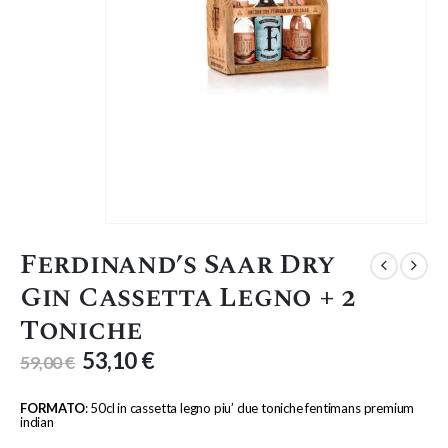
Ferdinand’s Saar Dry
Gin Cassetta Legno + 2
Toniche
53,10
€
59,00
€
FORMATO
: 50cl in cassetta legno piu’ due toniche fentimans premium
indian