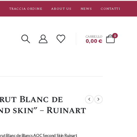
TRACCIA ORDINE
ABOUT US
NEWS
CONTATTI
0
CARRELLO
0,00
€
rut Blanc de
nd skin” – Ruinart
t Blanc de Blancs AOC Second Skin Ruinart