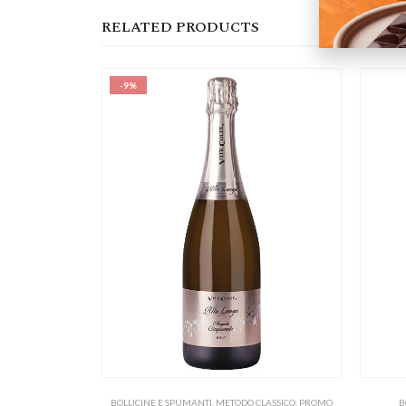
RELATED PRODUCTS
-9%
BOLLICINE E SPUMANTI
,
METODO CLASSICO
,
PROMO
B