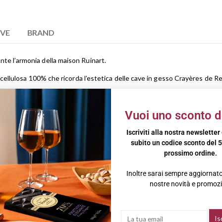
IVE
BRAND
te l’armonia della maison Ruinart.
n cellulosa 100% che ricorda l’estetica delle cave in gesso Crayères de 
ienti della Côte des Blancs e della Montagne de Reims per la finezza a
Vuoi uno sconto d
Iscriviti alla nostra newsletter
ezza intatta dello Chardonnay. Dopo una vendemmia manuale, le uve fer
subito un codice sconto del 5
per 36 mesi. Questo Blanc de Blancs è caratterizzato da un colore giallo do
prossimo ordine.
ri di pesca bianca ed agrumi, arricchiti da piacevoli profumi floreali. Al
Inoltre sarai sempre aggiornato 
nostre novità e promozi
ei, è ideale in abbinamento a crudi di pesce.