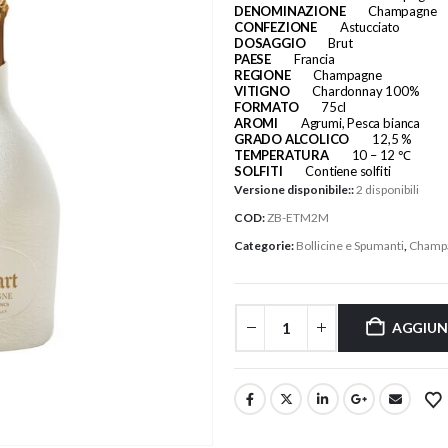
DENOMINAZIONE
Champagne
CONFEZIONE
Astucciato
DOSAGGIO
Brut
PAESE
Francia
REGIONE
Champagne
VITIGNO
Chardonnay 100%
FORMATO
75cl
AROMI
Agrumi, Pesca bianca
GRADO ALCOLICO
12,5 %
TEMPERATURA
10 – 12 ℃
SOLFITI
Contiene solfiti
Versione disponibile::
2 disponibili
COD:
ZB-ETM2M
Categorie:
Bollicine e Spumanti
,
Champ
AGGIUN