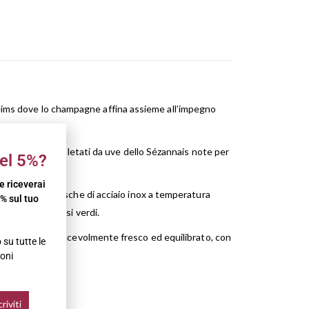
Reims dove lo champagne affina assieme all’impegno
romatica, completati da uve dello Sézannais note per
el 5%?
 e riceverai
mentano in vasche di acciaio inox a temperatura
% sul tuo
rato, con riflessi verdi.
 palato risulta piacevolmente fresco ed equilibrato, con
su tutte le
oni