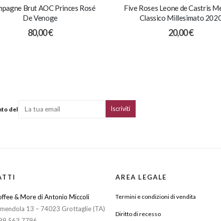
pagne Brut AOC Princes Rosé
Five Roses Leone de Castris 
De Venoge
Classico Millesimato 202
80,00
€
20,00
€
nto del
ATTI
AREA LEGALE
ffee & More di Antonio Miccoli
Termini e condizioni di vendita
mendola 13 – 74023 Grottaglie (TA)
Diritto di recesso
099 563 7796