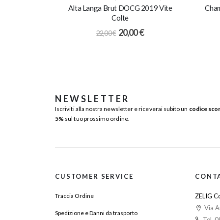
Alta Langa Brut DOCG 2019 Vite
Cham
Colte
20,00
€
22,00
€
NEWSLETTER
Iscriviti alla nostra newsletter e riceverai subito un
codice sco
5%
sul tuo prossimo ordine.
CUSTOMER SERVICE
CONT
Traccia Ordine
ZELIG Co
Via A
Spedizione e Danni da trasporto
Tel. 