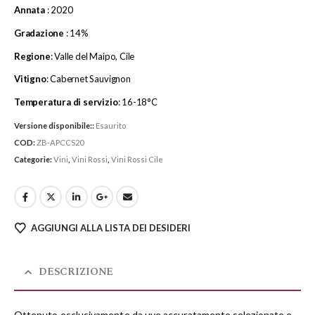
Annata
: 2020
Gradazione
: 14%
Regione
: Valle del Maipo, Cile
Vitigno
: Cabernet Sauvignon
Temperatura di servizio
: 16-18°C
Versione disponibile::
Esaurito
COD:
ZB-APCCS20
Categorie:
Vini
,
Vini Rossi
,
Vini Rossi Cile
AGGIUNGI ALLA LISTA DEI DESIDERI
DESCRIZIONE
Ottenuto esclusivamente da uve accuratamente selezionate e