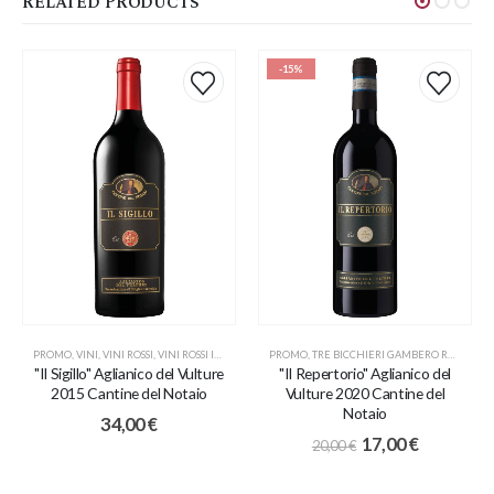
RELATED PRODUCTS
-15%
PROMO
,
VINI
,
VINI ROSSI
,
VINI ROSSI ITALIANI
PROMO
,
TRE BICCHIERI GAMBERO ROSSO
,
VIN
"Il Sigillo" Aglianico del Vulture
"Il Repertorio" Aglianico del
2015 Cantine del Notaio
Vulture 2020 Cantine del
Notaio
34,00
€
17,00
€
20,00
€