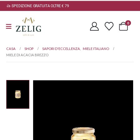
SPEDIZIONE GRATUITA OLTRE € 79
0
CASA
SHOP
SAPORI D'ECCELLENZA
,
MIELE ITALIANO
MIELE DI ACACIA BREZZO