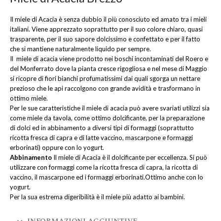
Il miele di Acacia è senza dubbio il più conosciuto ed amato tra i mieli
italiani. Viene apprezzato soprattutto per il suo colore chiaro, quasi
trasparente, per il suo sapore dolcissimo e confettato e per il fatto
che si mantiene naturalmente liquido per sempre.
Il miele di acacia viene prodotto nei boschi incontaminati del Roero e
del Monferrato dove la pianta cresce rigogliosa e nel mese di Maggio
si ricopre di fiori bianchi profumatissimi dai quali sgorga un nettare
prezioso che le api raccolgono con grande avidità e trasformano in
ottimo miele.
Per le sue caratteristiche il miele di acacia può avere svariati utilizzi sia
come miele da tavola, come ottimo dolcificante, per la preparazione
di dolci ed in abbinamento a diversi tipi di formaggi (soprattutto
ricotta fresca di capra e di latte vaccino, mascarpone e formaggi
erborinati) oppure con lo yogurt.
Abbinamento
Il miele di Acacia è il dolcificante per eccellenza. Si può
utilizzare con formaggi come la ricotta fresca di capra, la ricotta di
vaccino, il mascarpone ed i formaggi erborinati.Ottimo anche con lo
yogurt.
Per la sua estrema digeribilità è il miele più adatto ai bambini.