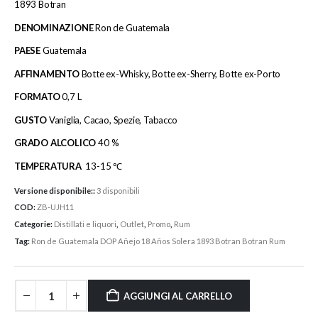
1893 Botran
DENOMINAZIONE
Ron de Guatemala
PAESE
Guatemala
AFFINAMENTO
Botte ex-Whisky, Botte ex-Sherry, Botte ex-Porto
FORMATO
0,7 L
GUSTO
Vaniglia, Cacao, Spezie, Tabacco
GRADO ALCOLICO
40 %
TEMPERATURA
13-15 ℃
Versione disponibile::
3 disponibili
COD:
ZB-UJH11
Categorie:
Distillati e liquori
,
Outlet
,
Promo
,
Rum
Tag:
Ron de Guatemala DOP Añejo 18 Años Solera 1893 Botran Botran Rum
AGGIUNGI AL CARRELLO