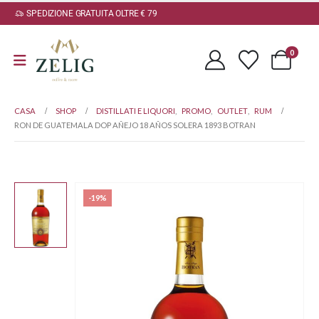
SPEDIZIONE GRATUITA OLTRE € 79
0
CASA
SHOP
DISTILLATI E LIQUORI
,
PROMO
,
OUTLET
,
RUM
RON DE GUATEMALA DOP AÑEJO 18 AÑOS SOLERA 1893 BOTRAN
-19%