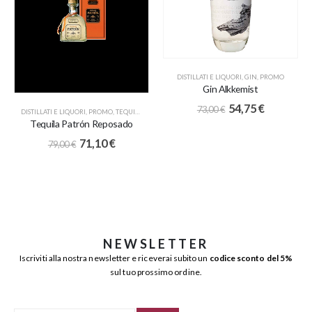
DISTILLATI E LIQUORI
,
GIN
,
PROMO
Gin Alkkemist
54,75
€
73,00
€
DISTILLATI E LIQUORI
,
PROMO
,
TEQUILA
Tequila Patrón Reposado
71,10
€
79,00
€
NEWSLETTER
Iscriviti alla nostra newsletter e riceverai subito un
codice sconto del 5%
sul tuo prossimo ordine.