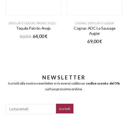
DISTILLATI E LIQUORI
,
PROMO
,
TEQUILA
COGNAC
,
DISTILLATI E LIQUORI
Tequila Patrón Anejo
Cognac AOC Le Sauvage
Augier
64,00
€
80,00
€
69,00
€
NEWSLETTER
Iscriviti alla nostra newsletter e riceverai subito un
codice sconto del 5%
sul tuo prossimo ordine.