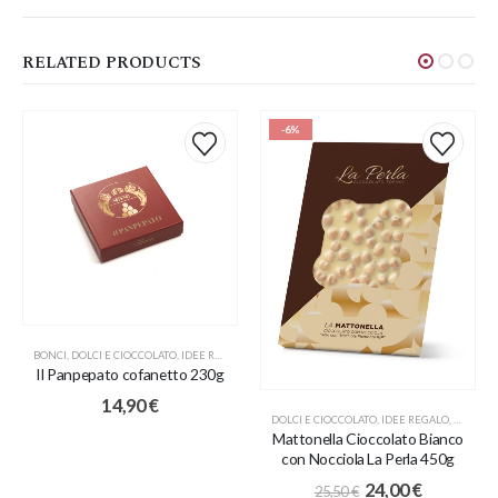
RELATED PRODUCTS
-6%
BONCI
,
DOLCI E CIOCCOLATO
,
IDEE REGALO
,
NATALE
,
PROMO
Il Panpepato cofanetto 230g
14,90
€
DOLCI E CIOCCOLATO
,
IDEE REGALO
,
LA PERL
Mattonella Cioccolato Bianco
con Nocciola La Perla 450g
24,00
€
25,50
€