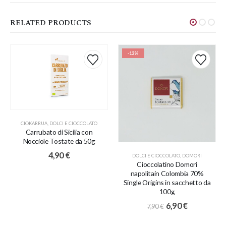
RELATED PRODUCTS
-13%
CIOKARRUA
,
DOLCI E CIOCCOLATO
Carrubato di Sicilia con
Nocciole Tostate da 50g
4,90
€
DOLCI E CIOCCOLATO
,
DOMORI
Cioccolatino Domori
napolitain Colombia 70%
Single Origins in sacchetto da
100g
6,90
€
7,90
€