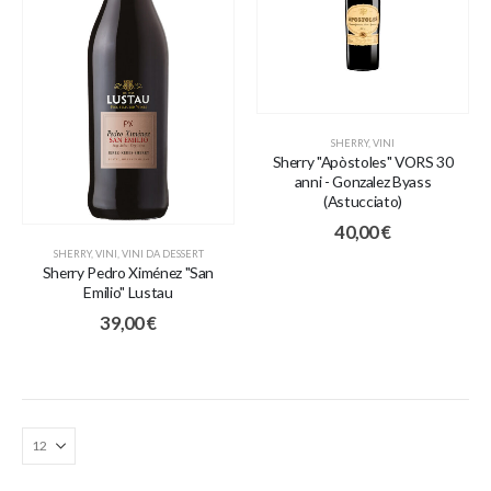
SHERRY
,
VINI
Sherry "Apòstoles" VORS 30
anni - Gonzalez Byass
(Astucciato)
40,00
€
SHERRY
,
VINI
,
VINI DA DESSERT
Sherry Pedro Ximénez "San
Emilio" Lustau
39,00
€