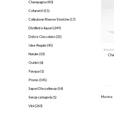
Champagne
(40)
Cofanetti
(15)
Collezione Riserve Storiche
(17)
Distillati e liquori
(249)
Dolci e Cioccolato
(32)
Idee Regalo
(45)
BOLLICI
Natale
(10)
Cha
Outlet
(6)
Pasqua
(1)
Promo
(145)
Sapori D'eccellenza
(54)
Mostra:
Senza categoria
(1)
Vini
(263)