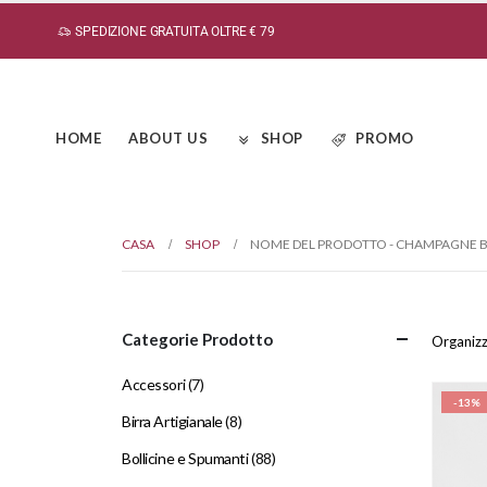
SPEDIZIONE GRATUITA OLTRE € 79
HOME
ABOUT US
SHOP
PROMO
CASA
SHOP
NOME DEL PRODOTTO -
CHAMPAGNE B
Categorie Prodotto
Organizz
Accessori
(7)
-13%
Birra Artigianale
(8)
Bollicine e Spumanti
(88)