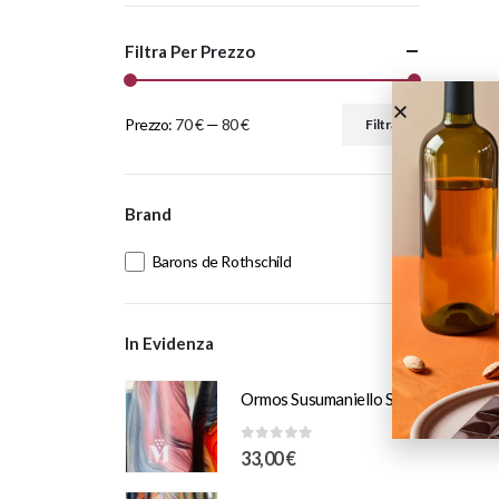
Filtra Per Prezzo
Prezzo:
70 €
—
80 €
Filtra
Brand
Barons de Rothschild
In Evidenza
Ormos Susumaniello Salento IGT Puglia 2025 Murciano Vini
0
Su 5
33,00
€