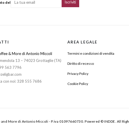
nto del
ATTI
AREA LEGALE
ffee & More di Antonio Miccoli
Termini e condizioni di vendita
mendola 13 – 74023 Grottaglie (TA)
Diritto di recesso
099 563 7796
Privacy Policy
zeligbar.com
a con noi: 328 555 7686
Cookie Policy
e and More di Antonio Miccoli - P.iva 01097660730. Powered © INDDE. All Rig