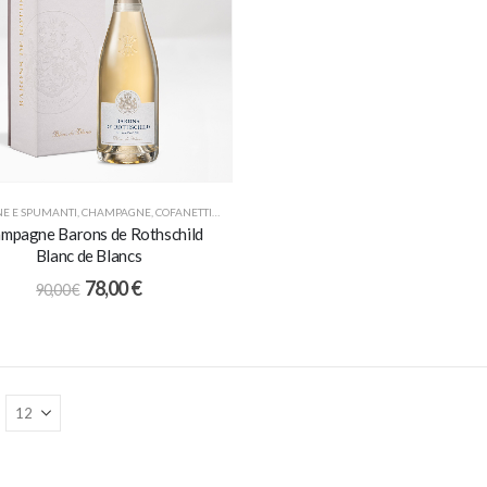
NE E SPUMANTI
,
CHAMPAGNE
,
COFANETTI
,
IDEE REGALO
,
PROMO
mpagne Barons de Rothschild
Blanc de Blancs
78,00
€
90,00
€