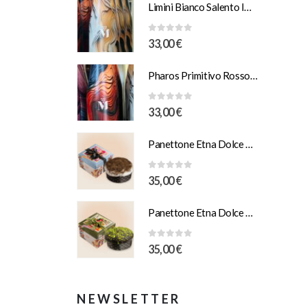
Limini Bianco Salento IGT Puglia 2025 Murciano Vini
0
Su 5
33,00
€
Pharos Primitivo Rosso IGT Salento 2025 Murciano
0
Su 5
33,00
€
Panettone Etna Dolce Vulcano Modicano al “Cioccolato di Modica I.G.P” da 1 Kg Scatola Illustrazione “Ferrau”
0
Su 5
35,00
€
Panettone Etna Dolce Vulcano e Pistacchio Salato 1Kg Scatola Illustrazione “Orlando”
0
Su 5
35,00
€
NEWSLETTER