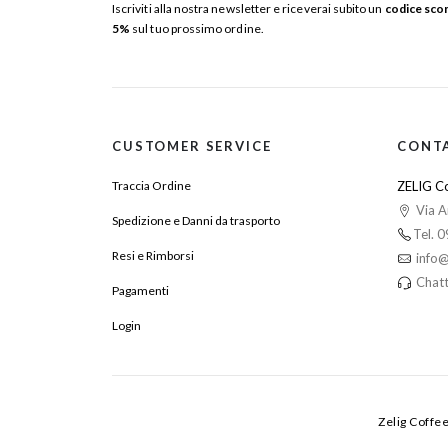
Iscriviti alla nostra newsletter e riceverai subito un
codice sco
5%
sul tuo prossimo ordine.
CUSTOMER SERVICE
CONT
Traccia Ordine
ZELIG Co
Via A
Spedizione e Danni da trasporto
Tel. 
Resi e Rimborsi
info@
Chatt
Pagamenti
Login
Zelig Coffe