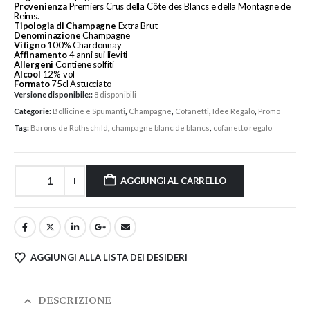
Provenienza
Premiers Crus della Côte des Blancs e della Montagne de
Reims.
Tipologia
di Champagne
Extra
Brut
Denominazione
Champagne
Vitigno
100% Chardonnay
Affinamento
4 anni sui lieviti
Allergeni
Contiene solfiti
Alcool
12
% vol
Formato
75cl Astucciato
Versione disponibile::
8 disponibili
Categorie:
Bollicine e Spumanti
,
Champagne
,
Cofanetti
,
Idee Regalo
,
Promo
Tag:
Barons de Rothschild
,
champagne blanc de blancs
,
cofanetto regalo
AGGIUNGI AL CARRELLO
AGGIUNGI ALLA LISTA DEI DESIDERI
DESCRIZIONE