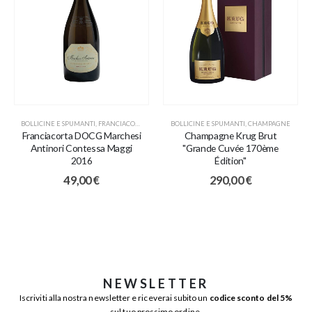
BOLLICINE E SPUMANTI
,
FRANCIACORTA
BOLLICINE E SPUMANTI
,
CHAMPAGNE
Franciacorta DOCG Marchesi
Champagne Krug Brut
Antinori Contessa Maggi
"Grande Cuvée 170ème
2016
Édition"
49,00
€
290,00
€
NEWSLETTER
Iscriviti alla nostra newsletter e riceverai subito un
codice sconto del 5%
sul tuo prossimo ordine.