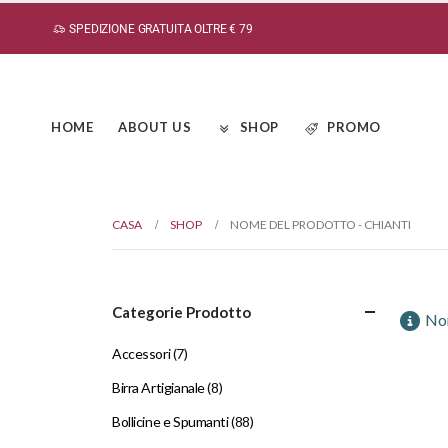
SPEDIZIONE GRATUITA OLTRE € 79
HOME
ABOUT US
SHOP
PROMO
CASA
SHOP
NOME DEL PRODOTTO -
CHIANTI
Categorie Prodotto
Non
Accessori
(7)
Birra Artigianale
(8)
Bollicine e Spumanti
(88)