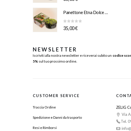
Panettone Etna Dolce Vulcano e Pistacchio Salato 1Kg Scatola Illustrazione “Orlando”
0
Su 5
35,00
€
NEWSLETTER
Iscriviti alla nostra newsletter e riceverai subito un
codice sco
5%
sul tuo prossimo ordine.
CUSTOMER SERVICE
CONT
Traccia Ordine
ZELIG Co
Via A
Spedizione e Danni da trasporto
Tel. 
Resi e Rimborsi
info@