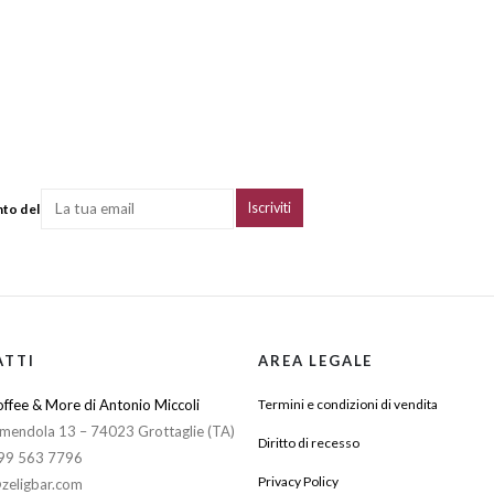
nto del
ATTI
AREA LEGALE
ffee & More di Antonio Miccoli
Termini e condizioni di vendita
mendola 13 – 74023 Grottaglie (TA)
Diritto di recesso
099 563 7796
Privacy Policy
zeligbar.com