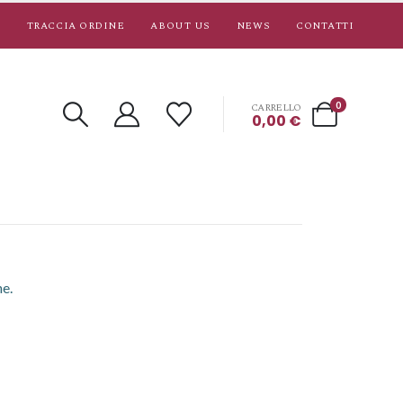
TRACCIA ORDINE
ABOUT US
NEWS
CONTATTI
0
CARRELLO
0,00
€
ne.