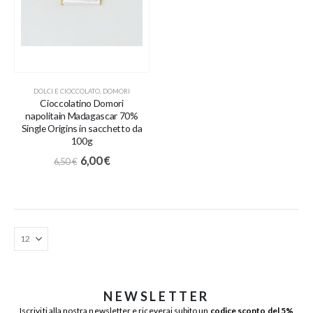
DOLCI E CIOCCOLATO
,
DOMORI
Cioccolatino Domori
napolitain Madagascar 70%
Single Origins in sacchetto da
100g
6,00
€
6,50
€
NEWSLETTER
Iscriviti alla nostra newsletter e riceverai subito un
codice sconto del 5%