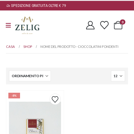
SPEDIZIONE GRATUITA OLTRE € 79
0
CASA
SHOP
NOME DEL PRODOTTO -
CIOCCOLATINI FONDENTI
-8%