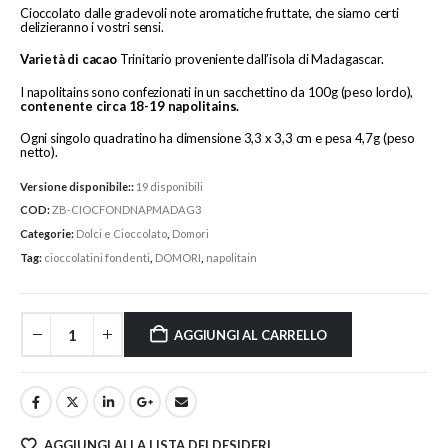
Cioccolato dalle gradevoli note aromatiche fruttate, che siamo certi
delizieranno i vostri sensi.
Varietà di cacao
Trinitario proveniente dall’isola di Madagascar.
I napolitains sono confezionati in un sacchettino da 100g (peso lordo),
contenente circa 18-19 napolitains.
Ogni singolo quadratino ha dimensione 3,3 x 3,3 cm e pesa 4,7g (peso
netto).
Versione disponibile::
19 disponibili
COD:
ZB-CIOCFONDNAPMADAG3
Categorie:
Dolci e Cioccolato
,
Domori
Tag:
cioccolatini fondenti
,
DOMORI
,
napolitain
AGGIUNGI AL CARRELLO
AGGIUNGI ALLA LISTA DEI DESIDERI