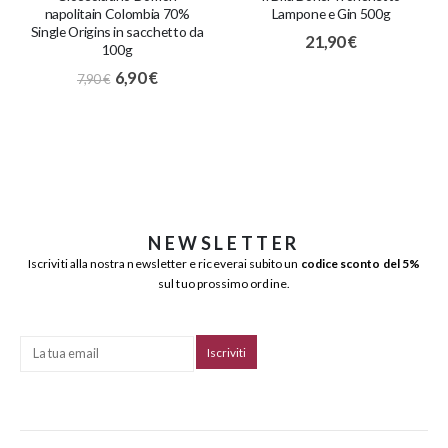
napolitain Colombia 70%
Lampone e Gin 500g
Single Origins in sacchetto da
21,90
€
100g
6,90
€
7,90
€
NEWSLETTER
Iscriviti alla nostra newsletter e riceverai subito un
codice sconto del 5%
sul tuo prossimo ordine.