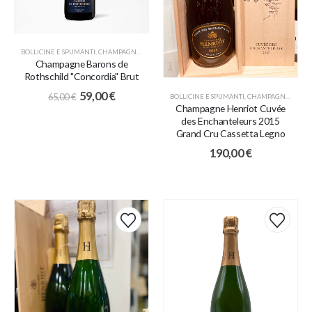
BOLLICINE E SPUMANTI
,
CHAMPAGNE
,
PROMO
Champagne Barons de
Rothschild "Concordia" Brut
59,00
€
65,00
€
BOLLICINE E SPUMANTI
,
CHAMPAGNE
,
COLLE
Champagne Henriot Cuvée
des Enchanteleurs 2015
Grand Cru Cassetta Legno
190,00
€