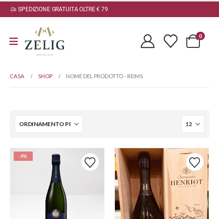
SPEDIZIONE GRATUITA OLTRE € 79
0
CASA
SHOP
NOME DEL PRODOTTO -
REIMS
-9%