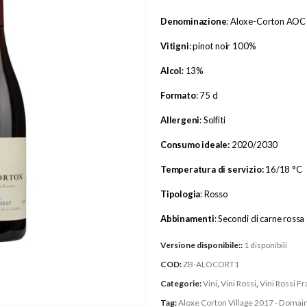
Denominazione
: Aloxe-Corton AOC
Vitigni
: pinot noir 100%
Alcol
: 13%
Formato
: 75 cl
Allergeni
: Solfiti
Consumo ideale:
2020/2030
Temperatura di servizio:
16/18 °C
Tipologia
: Rosso
Abbinamenti
: Secondi di carne rossa
Versione disponibile::
1 disponibili
COD:
ZB-ALOCORT1
Categorie:
Vini
,
Vini Rossi
,
Vini Rossi Fr
Tag:
Aloxe Corton Village 2017 - Domai