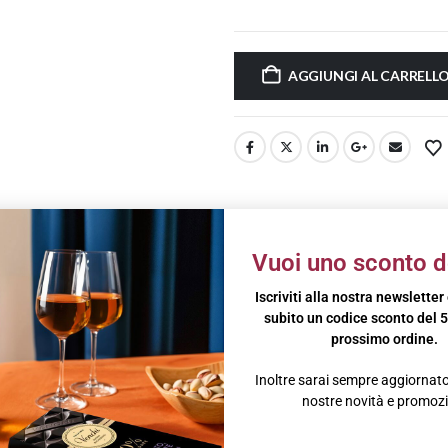
AGGIUNGI AL CARRELL
IVE
BRAND
Vuoi uno sconto d
olmente fruttato. Le uve utilizzate per produrre l’Aloxe Corton Village 
Iscriviti alla nostra newsletter
subito un codice sconto del 5
 di un 1er Cru. Sono due vecchie vigne poco produttive, ma che danno vin
prossimo ordine.
Inoltre sarai sempre aggiornato 
eganti del pinot noir, con aromi di piccoli frutti rossi, ribes, lampone, f
nostre novità e promozi
uri, morbidi e il palato è rinfrescato da una giusta ed equilibrata acidità
rosse, in particolare arrosti, agnello e piccola selvaggina di piuma.