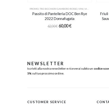
PROMO
,
TRE BICCHIERI GAMBERO ROSSO
,
VINI
,
VINI DA DESSERT
Passito di Pantelleria DOC Ben Rye
Friul
2022 Donnafugata
Sauv
60,00
€
62,00
€
NEWSLETTER
Iscriviti alla nostra newsletter e riceverai subito un
codice sco
5%
sul tuo prossimo ordine.
CUSTOMER SERVICE
CONT