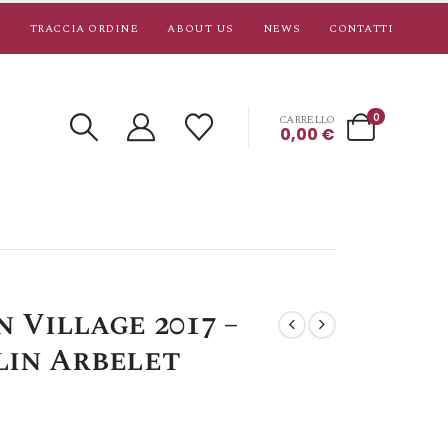
TRACCIA ORDINE
ABOUT US
NEWS
CONTATTI
0
CARRELLO
0,00
€
 Village 2017 –
lin Arbelet