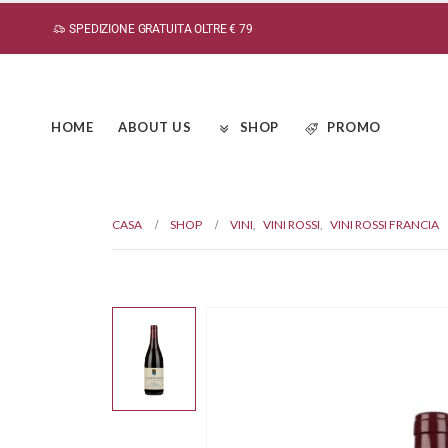
SPEDIZIONE GRATUITA OLTRE € 79
HOME
ABOUT US
SHOP
PROMO
CASA
SHOP
VINI
,
VINI ROSSI
,
VINI ROSSI FRANCIA