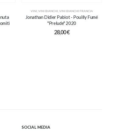
VINI
,
VINI BIANCHI
,
VINI BIANCHI FRANCIA
PROMO
,
VINI
enuta
Jonathan Didier Pabiot - Pouilly Fumé
Barolo D
omiti
"Prelude" 2020
28,00
€
3
SOCIAL MEDIA