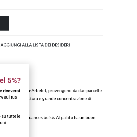
O
AGGIUNGI ALLA LISTA DEI DESIDERI
el 5%?
del Domaine Follin-Arbelet, provengono da due parcelle
 e riceverai
% sul tuo
i con buona struttura e grande concentrazione di
su tutte le
ragole e delicate nuances boisé. Al palato ha un buon
oni
.