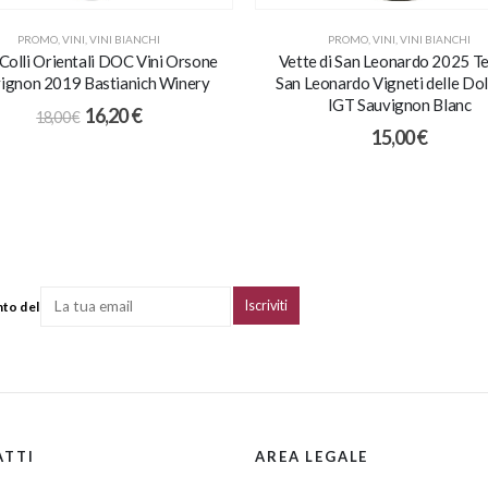
PROMO
,
VINI
,
VINI BIANCHI
PROMO
,
VINI
,
VINI BIANCHI
i Colli Orientali DOC Vini Orsone
Vette di San Leonardo 2025 T
ignon 2019 Bastianich Winery
San Leonardo Vigneti delle Dol
IGT Sauvignon Blanc
16,20
€
18,00
€
15,00
€
nto del
ATTI
AREA LEGALE