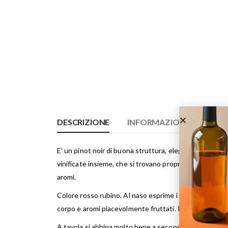
DESCRIZIONE
INFORMAZIONI AGGIUNT
E’ un pinot noir di buona struttura, elegante e piacev
vinificate insieme, che si trovano proprio al confine
aromi.
Colore rosso rubino. Al naso esprime i tipici profumi el
corpo e aromi piacevolmente fruttati. I tannini sono mat
A tavola si abbina molto bene a secondi piatti di carni 