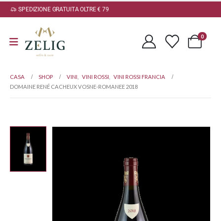
SPEDIZIONE GRATUITA OLTRE € 79
0
CASA
SHOP
VINI
,
VINI ROSSI
,
VINI ROSSI FRANCIA
DOMAINE RENÉ CACHEUX VOSNE-ROMANEE 2018