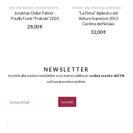
VINI
,
VINI BIANCHI
,
VINI BIANCHI FRANCIA
PROMO
,
VINI
,
VINI ROSSI
,
VINI ROSSI ITALIANI
Jonathan Didier Pabiot -
"La Firma" Aglianico del
Pouilly Fumé "Prelude" 2020
Vulture Superiore 2015
Cantine del Notaio
28,00
€
32,00
€
NEWSLETTER
Iscriviti alla nostra newsletter e riceverai subito un
codice sconto del 5%
sul tuo prossimo ordine.