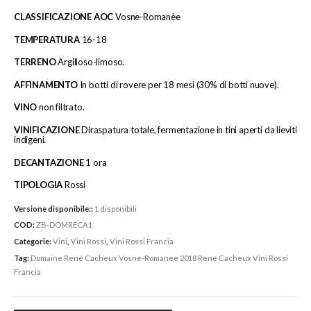
CLASSIFICAZIONE AOC
Vosne-Romanèe
TEMPERATURA
16-18
TERRENO
Argilloso-limoso.
AFFINAMENTO
In botti di rovere per 18 mesi (30% di botti nuove).
VINO
non filtrato.
VINIFICAZIONE
Diraspatura totale, fermentazione in tini aperti da lieviti
indigeni.
DECANTAZIONE
1 ora
TIPOLOGIA
Rossi
Versione disponibile::
1 disponibili
COD:
ZB-DOMRECA1
Categorie:
Vini
,
Vini Rossi
,
Vini Rossi Francia
Tag:
Domaine René Cacheux Vosne-Romanee 2018 Rene Cacheux Vini Rossi
Francia