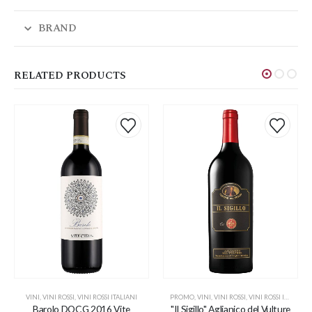
BRAND
RELATED PRODUCTS
VINI
,
VINI ROSSI
,
VINI ROSSI ITALIANI
PROMO
,
VINI
,
VINI ROSSI
,
VINI ROSSI ITALIANI
Barolo DOCG 2016 Vite
"Il Sigillo" Aglianico del Vulture