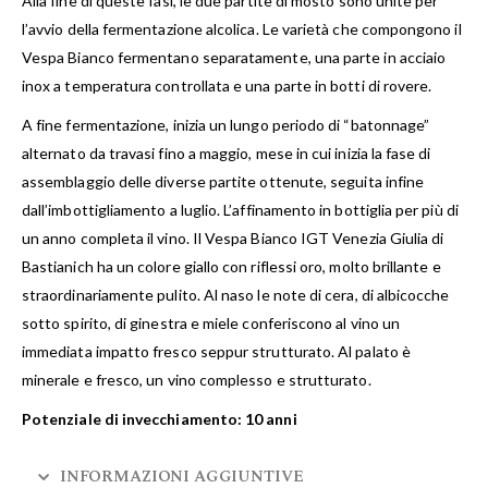
Alla fine di queste fasi, le due partite di mosto sono unite per
l’avvio della fermentazione alcolica. Le varietà che compongono il
Vespa Bianco fermentano separatamente, una parte in acciaio
inox a temperatura controllata e una parte in botti di rovere.
A fine fermentazione, inizia un lungo periodo di “batonnage”
alternato da travasi fino a maggio, mese in cui inizia la fase di
assemblaggio delle diverse partite ottenute, seguita infine
dall’imbottigliamento a luglio. L’affinamento in bottiglia per più di
un anno completa il vino. Il Vespa Bianco IGT Venezia Giulia di
Bastianich ha un colore giallo con riflessi oro, molto brillante e
straordinariamente pulito. Al naso le note di cera, di albicocche
sotto spirito, di ginestra e miele conferiscono al vino un
immediata impatto fresco seppur strutturato. Al palato è
minerale e fresco, un vino complesso e strutturato.
Potenziale di invecchiamento: 10 anni
INFORMAZIONI AGGIUNTIVE