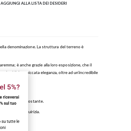
AGGIUNGI ALLA LISTA DEI DESIDERI
 della denominazione. La struttura del terreno è
aremma; è anche grazie alla loro esposizione, che il
aci acidità e spiccata eleganza, oltre ad un’incredibile
el 5%?
 e riceverai
li a temperatura costante.
% sul tuo
a, lampone e liquirizia.
su tutte le
oni