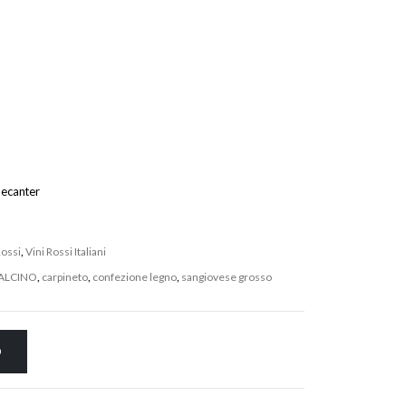
decanter
Rossi
,
Vini Rossi Italiani
ALCINO
,
carpineto
,
confezione legno
,
sangiovese grosso
O