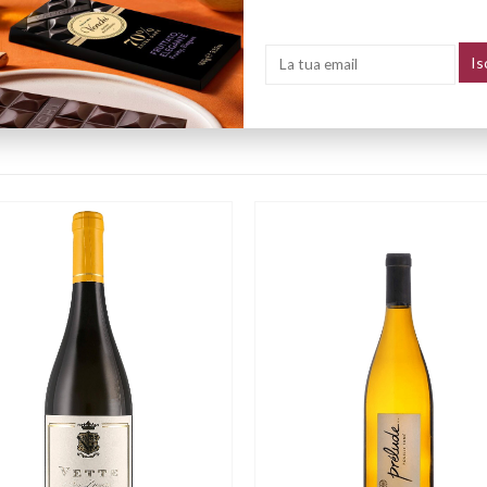
carni alla griglia, selvaggina e piatti di grande impegno, indispensabile co
e”, in special modo le annate più vecchie.