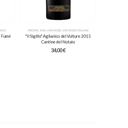
NCIA
PROMO
,
VINI
,
VINI ROSSI
,
VINI ROSSI ITALIANI
VINI
,
VINI
y Fumé
"Il Sigillo" Aglianico del Vulture 2015
Barolo DOC
Cantine del Notaio
5
34,00
€