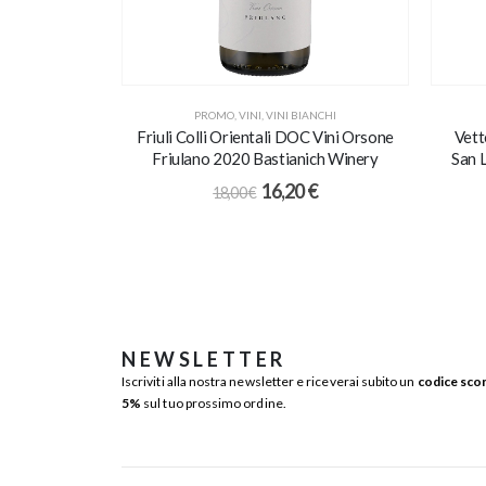
PROMO
,
VINI
,
VINI BIANCHI
Friuli Colli Orientali DOC Vini Orsone
Vett
Friulano 2020 Bastianich Winery
San 
16,20
€
18,00
€
NEWSLETTER
Iscriviti alla nostra newsletter e riceverai subito un
codice sco
5%
sul tuo prossimo ordine.