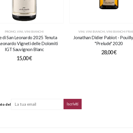
PROMO
,
VINI
,
VINI BIANCHI
VINI
,
VINI BIANCHI
,
VINI BIANCHI FRA
e di San Leonardo 2025 Tenuta
Jonathan Didier Pabiot - Pouill
Leonardo Vigneti delle Dolomiti
"Prelude" 2020
IGT Sauvignon Blanc
28,00
€
15,00
€
nto del