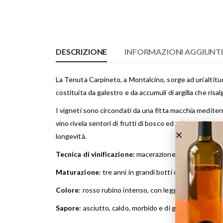
DESCRIZIONE
INFORMAZIONI AGGIUNT
La Tenuta Carpineto, a Montalcino, sorge ad un’altitudin
costituita da galestro e da accumuli di argilla che risalg
I vigneti sono circondati da una fitta macchia mediterr
vino rivela sentori di frutti di bosco ed erbe mediterra
longevità.
Tecnica di vinificazione:
macerazione in rosso, di med
Maturazione
: tre anni in grandi botti di rovere di di
Colore
: rosso rubino intenso, con leggeri riflessi gran
Sapore
: asciutto, caldo, morbido e di grande struttur