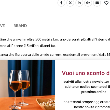
IVE
BRAND
e che arriva fin oltre 500 metri s.l.m., uno dei punti più alti all’interno
ono all’Eocene (15 milioni di anni fa).
anea che li preserva dalle umide correnti occidentali provenienti dalla M
nee. Un microclima davvero unico, che dona ai vini intensità aromatica, viv
Vuoi uno sconto d
ia durata, con controllo della temperatura di fermentazione.
Iscriviti alla nostra newsletter
versa capacità, quindi sei mesi ed oltre di affinamento in bottiglia, in loca
subito un codice sconto del 5
prossimo ordine.
ata. Profumo: netto, fine, ampio e persistente. Sentore di vaniglia, ciliegi
Inoltre sarai sempre aggiornato 
a, persistente.
nostre novità e promozi