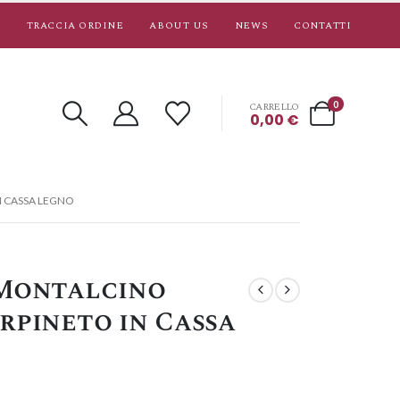
TRACCIA ORDINE
ABOUT US
NEWS
CONTATTI
0
CARRELLO
0,00
€
N CASSA LEGNO
 Montalcino
rpineto in Cassa