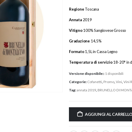
Regione
Toscana
Annata
2019
Vitigno
100% Sangiovese Grosso
Gradazione
14,5%
Formato
1,5L in Cassa Legno
Temperatura di servizio
18-20° in 
Versione disponibile::
1 disponibili
Categorie:
Cofanetti
,
Promo
,
Vini
,
Vini 
Tag:
annata 2019
,
BRUNELLO DI MONT
AGGIUNGI AL CARRELL