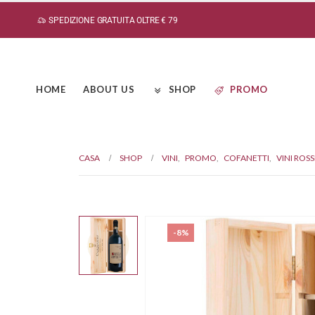
SPEDIZIONE GRATUITA OLTRE € 79
HOME
ABOUT US
SHOP
PROMO
CASA
SHOP
VINI
,
PROMO
,
COFANETTI
,
VINI ROSS
-8%