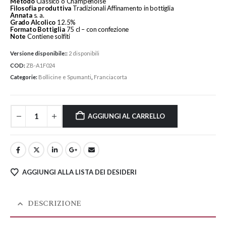
Metodo
Classico o Champenoise
Filosofia
produttiva
Tradizionali Affinamento in bottiglia
Annata
s. a.
Grado
Alcolico
12.5%
Formato
Bottiglia
75 cl – con confezione
Note
Contiene solfiti
Versione disponibile::
2 disponibili
COD:
ZB-A1F024
Categorie:
Bollicine e Spumanti
,
Franciacorta
AGGIUNGI AL CARRELLO
AGGIUNGI ALLA LISTA DEI DESIDERI
DESCRIZIONE