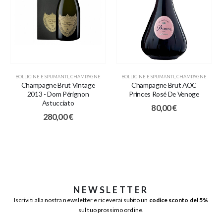
BOLLICINE E SPUMANTI
,
CHAMPAGNE
BOLLICINE E SPUMANTI
,
CHAMPAGNE
Champagne Brut Vintage
Champagne Brut AOC
2013 - Dom Pérignon
Princes Rosé De Venoge
Astucciato
80,00
€
280,00
€
NEWSLETTER
Iscriviti alla nostra newsletter e riceverai subito un
codice sconto del 5%
sul tuo prossimo ordine.