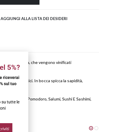
AGGIUNGI ALLA LISTA DEI DESIDERI
enda Monterossa, che vengono vinificati
el 5%?
 e riceverai
rali e balsamici. In bocca spicca la sapidità,
% sul tuo
to Di Pesce Con Pomodoro, Salumi, Sushi E Sashimi,
su tutte le
oni