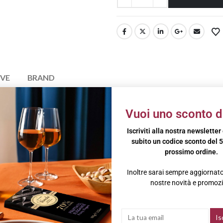
IVE
BRAND
omposta da Pinot Nero e Chardonnay provenienti da 5 cru storici dell’azi
Vuoi uno sconto d
di riserva, affina poi 40 mesi in acciaio e botti di rovere.
Iscriviti alla nostra newsletter
ofumi che vanno dal melograno e il pompelmo al pepe bianco, con toni mine
subito un codice sconto del 5
prossimo ordine.
 Crostaci O Pesce Al Vapore, Formaggi Freschi, Pesce Alla Griglia, Risot
Inoltre sarai sempre aggiornato 
e Con Pomodoro.
nostre novità e promozi