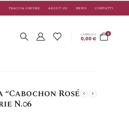
TRACCIA ORDINE
ABOUT US
NEWS
CONTATTI
0
CARRELLO
0,00
€
a “Cabochon Rosé
ie N.06