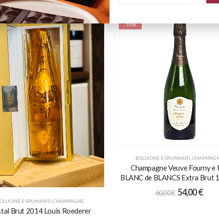
-10%
BOLLICINE E SPUMANTI
,
CHAMPAG
Champagne Veuve Fourny e F
BLANC de BLANCS Extra Brut 1
54,00
€
60,00
€
OLLICINE E SPUMANTI
,
CHAMPAGNE
stal Brut 2014 Louis Roederer