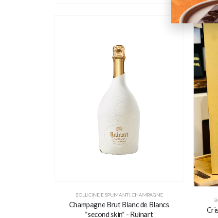
BOLLICINE E SPUMANTI
,
CHAMPAGNE
B
Champagne Brut Blanc de Blancs
Cri
''second skin'' - Ruinart