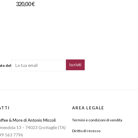
320,00
€
nto del
ATTI
AREA LEGALE
ffee & More di Antonio Miccoli
Termini e condizioni di vendita
mendola 13 – 74023 Grottaglie (TA)
Diritto di recesso
099 563 7796