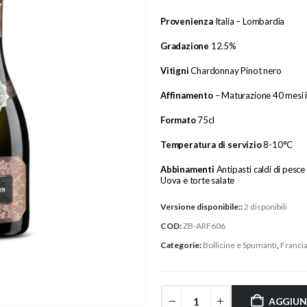
Provenienza
Italia – Lombardia
Gradazione
12.5%
Vitigni
Chardonnay Pinot nero
Affinamento
– Maturazione 40 mesi in
Formato
75cl
Temperatura
di servizio
8-10°C
Abbinamenti
Antipasti caldi di pesce
Uova e torte salate
Versione disponibile::
2 disponibili
COD:
ZB-ARF606
Categorie:
Bollicine e Spumanti
,
Franci
AGGIUN