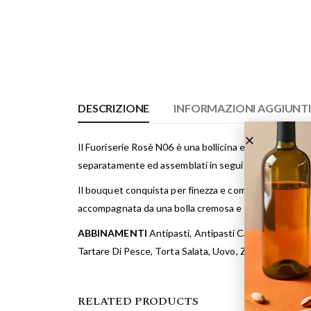
DESCRIZIONE
INFORMAZIONI AGGIUNT
Il Fuoriserie Rosè N06 è una bollicina eccezionale, c
separatamente ed assemblati in seguito e il 20% da vino 
Il bouquet conquista per finezza e complessità, con pr
accompagnata da una bolla cremosa e persistente.
ABBINAMENTI
Antipasti, Antipasti Caldi Di Pesce ,
Tartare Di Pesce, Torta Salata, Uovo, Zuppa Di Pesc
RELATED PRODUCTS