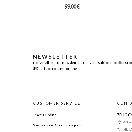
99,00
€
NEWSLETTER
Iscriviti alla nostra newsletter e riceverai subito un
codice sco
5%
sul tuo prossimo ordine.
CUSTOMER SERVICE
CONT
Traccia Ordine
ZELIG Co
Via A
Spedizione e Danni da trasporto
Tel. 