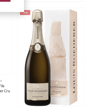
-5%
NE
BOLLICIN
ils
Cristal B
er Cru